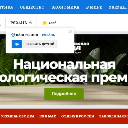
ИТИКА
ОБЩЕСТВО
ЭКОНОМИКА
В МИРЕ
ЗВЕЗДЫ
ЛУМНИСТЫ
ПРОИСШЕСТВИЯ
НАЦИОНАЛЬНЫЕ ПРОЕК
РЯЗАНЬ
+22
°
ВАШ РЕГИОН —
РЯЗАНЬ
Ы
ОТКРЫВАЕМ МИР
Я ЗНАЮ
СЕМЬЯ
ЖЕНСКИЕ СЕ
ДА
ВЫБРАТЬ ДРУГОЙ
ПРОМОКОДЫ
СЕРИАЛЫ
СПЕЦПРОЕКТЫ
ДЕФИЦИТ
ВИЗОР
КОЛЛЕКЦИИ
КОНКУРСЫ
РАБОТА У НАС
ГИ
НА САЙТЕ
УКРАИНА: СВОДКА
КП В МАХ
ОТДЫХ В РОССИИ
ЗАПОВЕДНАЯ Р