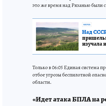
это же время над Рязанью были
НАУКА
Над СССР
пришельце
изучала 
Только в 06:05 Единая система 
отбое угрозы беспилотной опасн
области.
«Идет атака БПЛА на р