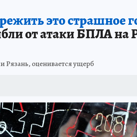
ережить это страшное 
бли от атаки БПЛА на Р
и Рязань, оценивается ущерб