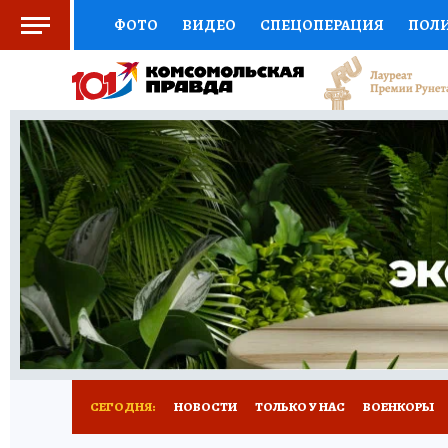
ФОТО
ВИДЕО
СПЕЦОПЕРАЦИЯ
ПОЛ
СОЦПОДДЕРЖКА
НАУКА
СПОРТ
КО
ВЫБОР ЭКСПЕРТОВ
ДОКТОР
ФИНАНС
КНИЖНАЯ ПОЛКА
ПРОГНОЗЫ НА СПОРТ
ПРЕСС-ЦЕНТР
НЕДВИЖИМОСТЬ
ТЕЛЕ
РАДИО КП
РЕКЛАМА
ТЕСТЫ
НОВОЕ 
СЕГОДНЯ:
НОВОСТИ
ТОЛЬКО У НАС
ВОЕНКОРЫ