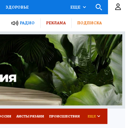
ЗДОРОВЬЕ
ЕЩЕ
ТЫ РОССИИ
РАДИО
РЕКЛАМА
ПОДПИСКА
КРЕТЫ
ПУТЕВОДИТЕЛЬ
 ЖЕЛЕЗА
ТУРИЗМ
Д ПОТРЕБИТЕЛЯ
ВСЕ О КП
ОССИЯ
АИСТЫ РЯЗАНИ
ПРОИСШЕСТВИЯ
ЕЩЕ