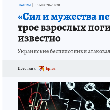
АФИША
ИСПЫТАНО НА СЕБЕ
15 мая 2026 4:38
ПОЛИТИКА
«Сил и мужества п
трое взрослых поги
известно
Украинские беспилотники атаковал
Источник:
kp.ru