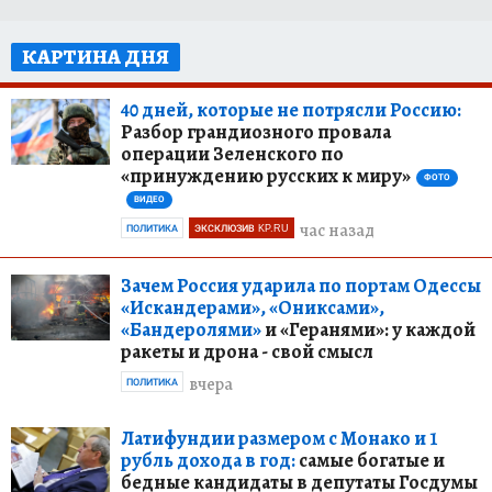
КАРТИНА ДНЯ
40 дней, которые не потрясли Россию:
Разбор грандиозного провала
операции Зеленского по
«принуждению русских к миру»
ФОТО
ВИДЕО
час назад
ПОЛИТИКА
ЭКСКЛЮЗИВ KP.RU
Зачем Россия ударила по портам Одессы
«Искандерами», «Ониксами»,
«Бандеролями»
и «Геранями»: у каждой
ракеты и дрона - свой смысл
вчера
ПОЛИТИКА
Латифундии размером с Монако и 1
рубль дохода в год:
самые богатые и
бедные кандидаты в депутаты Госдумы