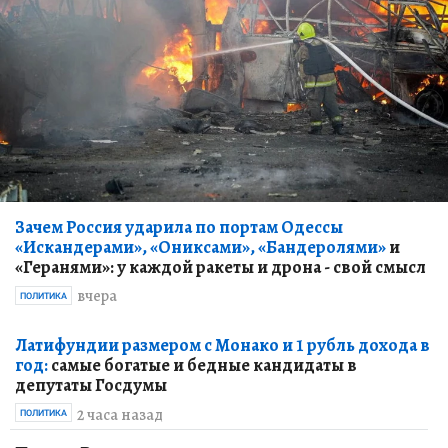
Зачем Россия ударила по портам Одессы
«Искандерами», «Ониксами», «Бандеролями»
и
«Геранями»: у каждой ракеты и дрона - свой смысл
вчера
ПОЛИТИКА
Латифундии размером с Монако и 1 рубль дохода в
год:
самые богатые и бедные кандидаты в
депутаты Госдумы
2 часа назад
ПОЛИТИКА