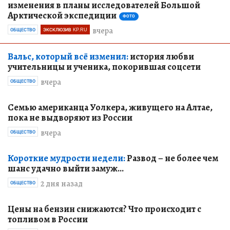
изменения в планы исследователей Большой
Арктической экспедиции
ФОТО
вчера
ОБЩЕСТВО
ЭКСКЛЮЗИВ KP.RU
Вальс, который всё изменил:
история любви
учительницы и ученика, покорившая соцсети
вчера
ОБЩЕСТВО
Семью американца Уолкера, живущего на Алтае,
пока не выдворяют из России
вчера
ОБЩЕСТВО
Короткие мудрости недели:
Развод – не более чем
шанс удачно выйти замуж...
2 дня назад
ОБЩЕСТВО
Цены на бензин снижаются? Что происходит с
топливом в России