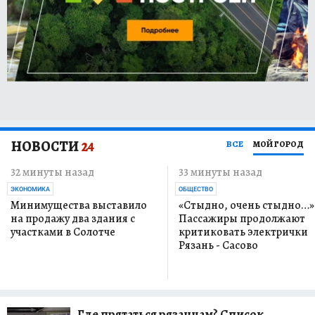
НОВОСТИ
24
ВСЕ
МОЙ ГОРОД
32 минуты назад
33 минуты назад
ЭКОНОМИКА
ОБЩЕСТВО
Минимущества выставило
«Стыдно, очень стыдно…»
на продажу два здания с
Пассажиры продолжают
участками в Солотче
критиковать электрички
Рязань - Сасово
Где прятаться рязанцам? Список