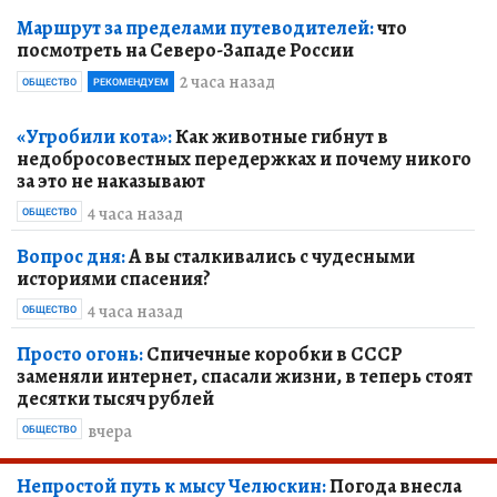
Маршрут за пределами путеводителей:
что
посмотреть на Северо-Западе России
2 часа назад
ОБЩЕСТВО
РЕКОМЕНДУЕМ
«Угробили кота»:
Как животные гибнут в
недобросовестных передержках и почему никого
за это не наказывают
4 часа назад
ОБЩЕСТВО
Вопрос дня:
А вы сталкивались с чудесными
историями спасения?
4 часа назад
ОБЩЕСТВО
Просто огонь:
Спичечные коробки в СССР
заменяли интернет, спасали жизни, в теперь стоят
десятки тысяч рублей
вчера
ОБЩЕСТВО
Непростой путь к мысу Челюскин:
Погода внесла