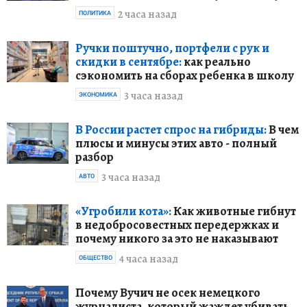
2 часа назад
ПОЛИТИКА
Ручки поштучно, портфели с рук и
скидки в сентябре:
как реально
сэкономить на сборах ребенка в школу
3 часа назад
ЭКОНОМИКА
В России растет спрос на гибриды:
В чем
плюсы и минусы этих авто - полный
разбор
3 часа назад
АВТО
«Угробили кота»:
Как животные гибнут
в недобросовестных передержках и
почему никого за это не наказывают
4 часа назад
ОБЩЕСТВО
Почему Вучич не осек немецкого
журналиста, который жаждет убивать