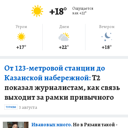
+18
°
Ощущается
как
+22
°
Утром
Днем
Вечером
+17
°
+22
°
+18
°
От 123-метровой станции до
Казанской набережной:
Т2
показал журналистам, как связь
выходит за рамки привычного
3 августа
ТУРИЗМ
Ивановых много.
Но в Рязани такой -