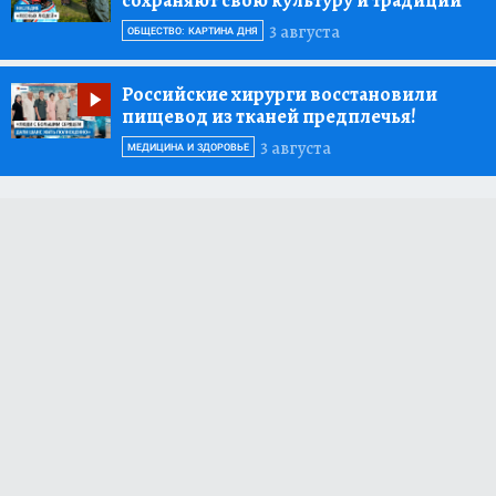
3 августа
ОБЩЕСТВО: КАРТИНА ДНЯ
Российские хирурги восстановили
пищевод из тканей предплечья!
3 августа
МЕДИЦИНА И ЗДОРОВЬЕ