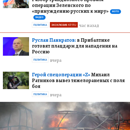
операции Зеленского по
«принуждению русских к миру»
ФОТО
ВИДЕО
час назад
ПОЛИТИКА
ЭКСКЛЮЗИВ KP.RU
Руслан Панкратов:
в Прибалтике
готовят плацдарм для нападения на
Россию
вчера
ПОЛИТИКА
Герой спецоперации «Z»
Михаил
Ратников вывез тяжелораненых с поля
боя
вчера
ПОЛИТИКА