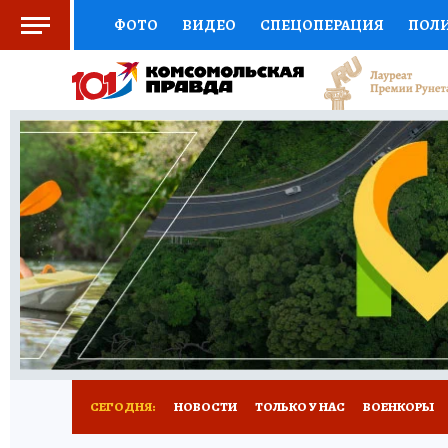
ФОТО
ВИДЕО
СПЕЦОПЕРАЦИЯ
ПОЛ
СОЦПОДДЕРЖКА
НАУКА
СПОРТ
КО
ВЫБОР ЭКСПЕРТОВ
ДОКТОР
ФИНАНС
КНИЖНАЯ ПОЛКА
ПРОГНОЗЫ НА СПОРТ
ПРЕСС-ЦЕНТР
НЕДВИЖИМОСТЬ
ТЕЛЕ
РАДИО КП
РЕКЛАМА
ТЕСТЫ
НОВОЕ 
СЕГОДНЯ:
НОВОСТИ
ТОЛЬКО У НАС
ВОЕНКОРЫ