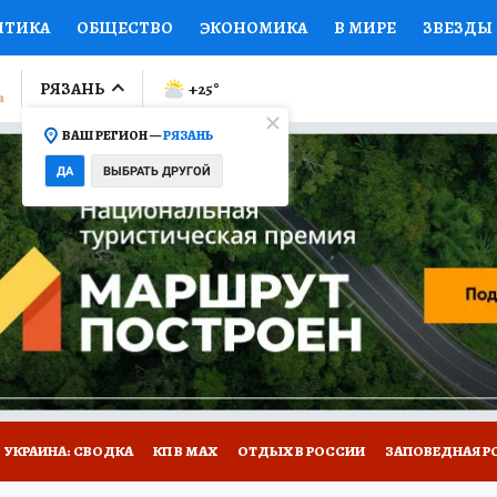
ИТИКА
ОБЩЕСТВО
ЭКОНОМИКА
В МИРЕ
ЗВЕЗДЫ
ЛУМНИСТЫ
ПРОИСШЕСТВИЯ
НАЦИОНАЛЬНЫЕ ПРОЕК
РЯЗАНЬ
+25
°
ВАШ РЕГИОН —
РЯЗАНЬ
Ы
ОТКРЫВАЕМ МИР
Я ЗНАЮ
СЕМЬЯ
ЖЕНСКИЕ СЕ
ДА
ВЫБРАТЬ ДРУГОЙ
ПРОМОКОДЫ
СЕРИАЛЫ
СПЕЦПРОЕКТЫ
ДЕФИЦИТ
ВИЗОР
КОЛЛЕКЦИИ
КОНКУРСЫ
РАБОТА У НАС
ГИ
НА САЙТЕ
УКРАИНА: СВОДКА
КП В МАХ
ОТДЫХ В РОССИИ
ЗАПОВЕДНАЯ Р