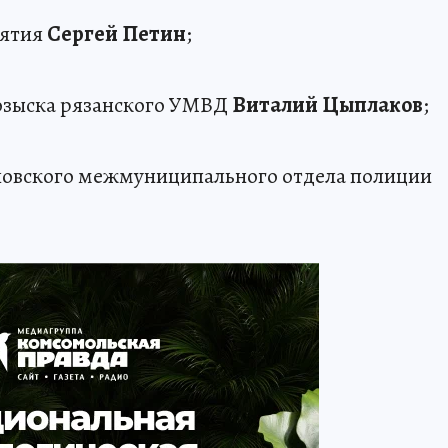
иятия
Сергей Петин
;
розыска рязанского УМВД
Виталий Цыплаков
;
ловского межмуниципального отдела полиции