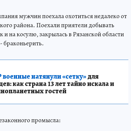
пания мужчин поехала охотиться недалеко от
кого района. Поехали приятели добывать
ак и на косулю, закрылась в Рязанской области
 - браконьерить.
 военные натянули «сетку»
для
в: как страна 13 лет тайно искала и
инопланетных гостей
незаконного промысла: