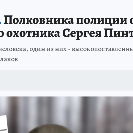
.
Полковника полиции 
го охотника Сергея Пин
человека, один из них - высокопоставлен
плаков