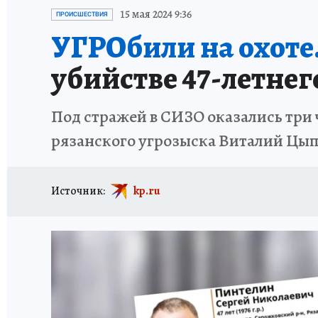
АФИША
ИСПЫТАНО НА СЕБЕ
15 мая 2024 9:36
ПРОИСШЕСТВИЯ
УГРОбили на охоте
убийстве 47-летне
Под стражей в СИЗО оказались три 
рязанского угрозыска Виталий Цы
Источник:
kp.ru