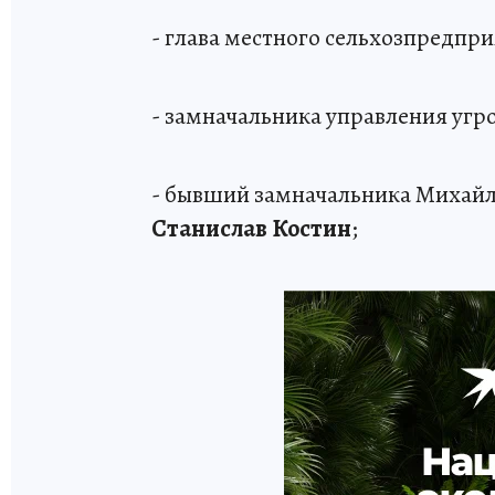
- глава местного сельхозпредпр
- замначальника управления уг
- бывший замначальника Михай
Станислав Костин
;