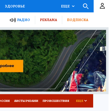
ЗДОРОВЬЕ
ЕЩЕ
ТЫ РОССИИ
РАДИО
РЕКЛАМА
ПОДПИСКА
КРЕТЫ
ПУТЕВОДИТЕЛЬ
 ЖЕЛЕЗА
ТУРИЗМ
Д ПОТРЕБИТЕЛЯ
ВСЕ О КП
ОССИЯ
АИСТЫ РЯЗАНИ
ПРОИСШЕСТВИЯ
ЕЩЕ