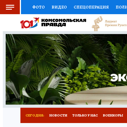
ФОТО
ВИДЕО
СПЕЦОПЕРАЦИЯ
ПОЛ
СОЦПОДДЕРЖКА
НАУКА
СПОРТ
КО
ВЫБОР ЭКСПЕРТОВ
ДОКТОР
ФИНАНС
КНИЖНАЯ ПОЛКА
ПРОГНОЗЫ НА СПОРТ
ПРЕСС-ЦЕНТР
НЕДВИЖИМОСТЬ
ТЕЛЕ
РАДИО КП
РЕКЛАМА
ТЕСТЫ
НОВОЕ 
СЕГОДНЯ:
НОВОСТИ
ТОЛЬКО У НАС
ВОЕНКОРЫ