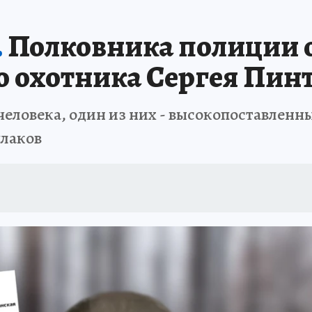
.
Полковника полиции 
го охотника Сергея Пин
человека, один из них - высокопоставлен
плаков