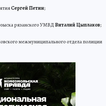
иятия
Сергей Петин
;
розыска рязанского УМВД
Виталий Цыплаков
;
ловского межмуниципального отдела полиции