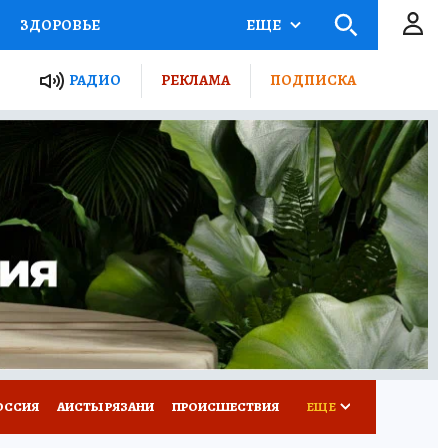
ЗДОРОВЬЕ
ЕЩЕ
ТЫ РОССИИ
РАДИО
РЕКЛАМА
ПОДПИСКА
КРЕТЫ
ПУТЕВОДИТЕЛЬ
 ЖЕЛЕЗА
ТУРИЗМ
Д ПОТРЕБИТЕЛЯ
ВСЕ О КП
ОССИЯ
АИСТЫ РЯЗАНИ
ПРОИСШЕСТВИЯ
ЕЩЕ