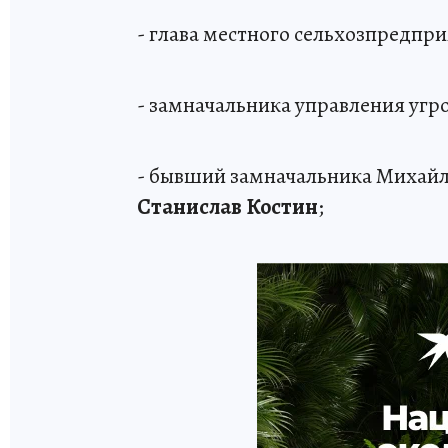
- глава местного сельхозпредпр
- замначальника управления уг
- бывший замначальника Михай
Станислав Костин
;