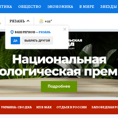
ИТИКА
ОБЩЕСТВО
ЭКОНОМИКА
В МИРЕ
ЗВЕЗДЫ
ЛУМНИСТЫ
ПРОИСШЕСТВИЯ
НАЦИОНАЛЬНЫЕ ПРОЕК
РЯЗАНЬ
+25
°
ВАШ РЕГИОН —
РЯЗАНЬ
Ы
ОТКРЫВАЕМ МИР
Я ЗНАЮ
СЕМЬЯ
ЖЕНСКИЕ СЕ
ДА
ВЫБРАТЬ ДРУГОЙ
ПРОМОКОДЫ
СЕРИАЛЫ
СПЕЦПРОЕКТЫ
ДЕФИЦИТ
ВИЗОР
КОЛЛЕКЦИИ
КОНКУРСЫ
РАБОТА У НАС
ГИ
НА САЙТЕ
УКРАИНА: СВОДКА
КП В МАХ
ОТДЫХ В РОССИИ
ЗАПОВЕДНАЯ Р