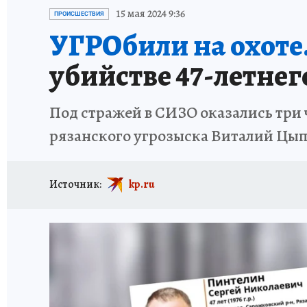
АФИША
ИСПЫТАНО НА СЕБЕ
15 мая 2024 9:36
ПРОИСШЕСТВИЯ
УГРОбили на охоте
убийстве 47-летне
Под стражей в СИЗО оказались три 
рязанского угрозыска Виталий Цы
Источник:
kp.ru