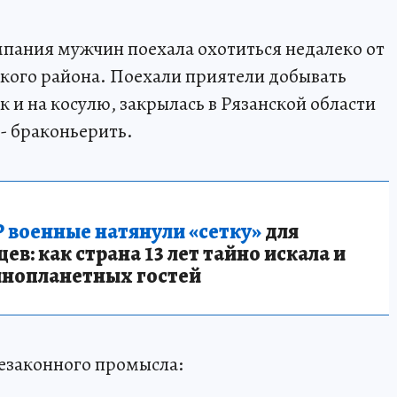
пания мужчин поехала охотиться недалеко от
кого района. Поехали приятели добывать
ак и на косулю, закрылась в Рязанской области
 - браконьерить.
 военные натянули «сетку»
для
в: как страна 13 лет тайно искала и
инопланетных гостей
незаконного промысла: