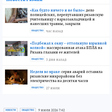
«Как будто ничего и не было»:
дело
полицейских, перепутавших рязанскую
учительницу с наркозакладчицей и
нанесших травмы, закрыли
час назад
ОБЩЕСТВО
«Подбежал к окну – оттолкнуло взрывной
волной»:
массированная атака БПЛА на
Рязань глазами ее жителей
3 дня назад
ОБЩЕСТВО
Неделя во мраке:
серия аварий оставила
рязанские микрорайоны без
электричества на десятки часов
27 июля
ОБЩЕСТВО
9 июля 2026 7:42
НОВОСТИ
ОБЩЕСТВО