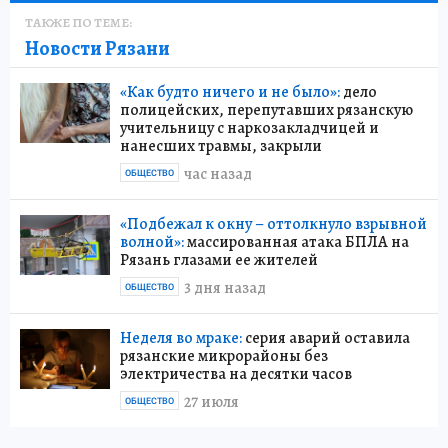
ТАКЖЕ ПО ТЕМЕ:
Новости Рязани
«Как будто ничего и не было»:
дело
полицейских, перепутавших рязанскую
учительницу с наркозакладчицей и
нанесших травмы, закрыли
час назад
ОБЩЕСТВО
«Подбежал к окну – оттолкнуло взрывной
волной»:
массированная атака БПЛА на
Рязань глазами ее жителей
3 дня назад
ОБЩЕСТВО
Неделя во мраке:
серия аварий оставила
рязанские микрорайоны без
электричества на десятки часов
27 июля
ОБЩЕСТВО