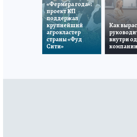
«Фермера года»:
проект КП
поддержал
крупнейший
Как вырас
агрокластер
руководи
страны «Фуд
внутри о
Сити»
компани