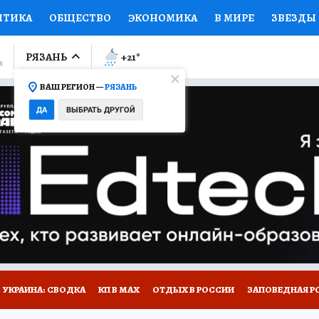
ИТИКА
ОБЩЕСТВО
ЭКОНОМИКА
В МИРЕ
ЗВЕЗДЫ
ЛУМНИСТЫ
ПРОИСШЕСТВИЯ
НАЦИОНАЛЬНЫЕ ПРОЕК
РЯЗАНЬ
+21
°
ВАШ РЕГИОН —
РЯЗАНЬ
Ы
ОТКРЫВАЕМ МИР
Я ЗНАЮ
СЕМЬЯ
ЖЕНСКИЕ СЕ
ДА
ВЫБРАТЬ ДРУГОЙ
ПРОМОКОДЫ
СЕРИАЛЫ
СПЕЦПРОЕКТЫ
ДЕФИЦИТ
ВИЗОР
КОЛЛЕКЦИИ
КОНКУРСЫ
РАБОТА У НАС
ГИ
НА САЙТЕ
УКРАИНА: СВОДКА
КП В МАХ
ОТДЫХ В РОССИИ
ЗАПОВЕДНАЯ Р