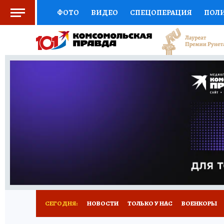
ФОТО
ВИДЕО
СПЕЦОПЕРАЦИЯ
ПОЛ
СОЦПОДДЕРЖКА
НАУКА
СПОРТ
КО
ВЫБОР ЭКСПЕРТОВ
ДОКТОР
ФИНАНС
КНИЖНАЯ ПОЛКА
ПРОГНОЗЫ НА СПОРТ
ПРЕСС-ЦЕНТР
НЕДВИЖИМОСТЬ
ТЕЛЕ
РАДИО КП
РЕКЛАМА
ТЕСТЫ
НОВОЕ 
СЕГОДНЯ:
НОВОСТИ
ТОЛЬКО У НАС
ВОЕНКОРЫ