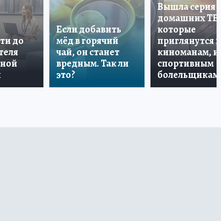
Вышла серия
домашних ТВ
Если добавить
которые
ти до
мёд в горячий
приглянутся 
теля
чай, он станет
киноманам, и
дной
вредным. Так ли
спортивным
и
это?
болельщикам