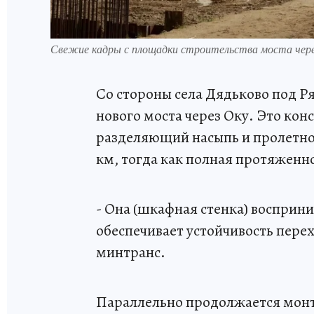
Свежие кадры с площадки строительства моста через
Со стороны села Дядьково под Р
нового моста через Оку. Это кон
разделяющий насыпь и пролетно
км, тогда как полная протяженно
- Она (шкафная стенка) восприни
обеспечивает устойчивость перех
минтранс.
Параллельно продолжается монт