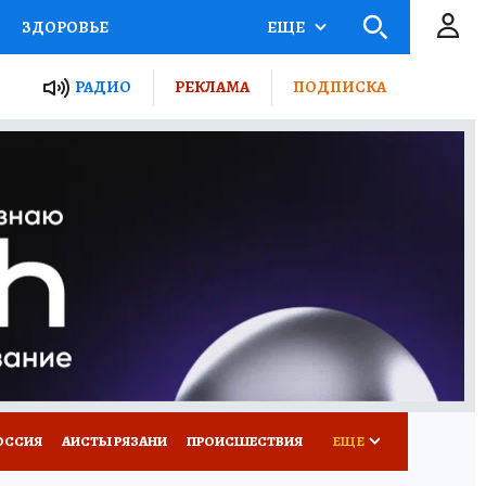
ЗДОРОВЬЕ
ЕЩЕ
ТЫ РОССИИ
РАДИО
РЕКЛАМА
ПОДПИСКА
КРЕТЫ
ПУТЕВОДИТЕЛЬ
 ЖЕЛЕЗА
ТУРИЗМ
Д ПОТРЕБИТЕЛЯ
ВСЕ О КП
ОССИЯ
АИСТЫ РЯЗАНИ
ПРОИСШЕСТВИЯ
ЕЩЕ