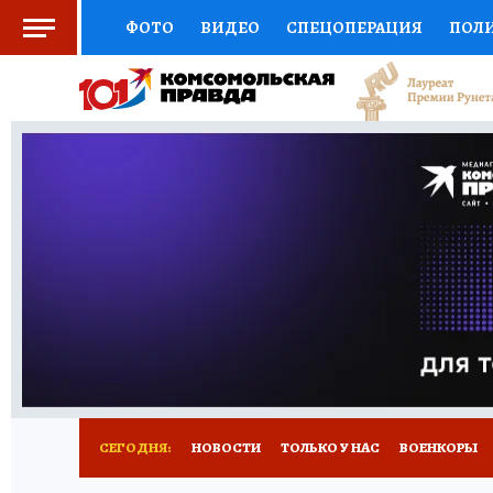
ФОТО
ВИДЕО
СПЕЦОПЕРАЦИЯ
ПОЛ
СОЦПОДДЕРЖКА
НАУКА
СПОРТ
КО
ВЫБОР ЭКСПЕРТОВ
ДОКТОР
ФИНАНС
КНИЖНАЯ ПОЛКА
ПРОГНОЗЫ НА СПОРТ
ПРЕСС-ЦЕНТР
НЕДВИЖИМОСТЬ
ТЕЛЕ
РАДИО КП
РЕКЛАМА
ТЕСТЫ
НОВОЕ 
СЕГОДНЯ:
НОВОСТИ
ТОЛЬКО У НАС
ВОЕНКОРЫ