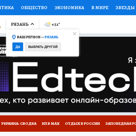
ИТИКА
ОБЩЕСТВО
ЭКОНОМИКА
В МИРЕ
ЗВЕЗДЫ
ЛУМНИСТЫ
ПРОИСШЕСТВИЯ
НАЦИОНАЛЬНЫЕ ПРОЕК
РЯЗАНЬ
+32
°
ВАШ РЕГИОН —
РЯЗАНЬ
Ы
ОТКРЫВАЕМ МИР
Я ЗНАЮ
СЕМЬЯ
ЖЕНСКИЕ СЕ
ДА
ВЫБРАТЬ ДРУГОЙ
ПРОМОКОДЫ
СЕРИАЛЫ
СПЕЦПРОЕКТЫ
ДЕФИЦИТ
ВИЗОР
КОЛЛЕКЦИИ
КОНКУРСЫ
РАБОТА У НАС
ГИ
НА САЙТЕ
УКРАИНА: СВОДКА
КП В МАХ
ОТДЫХ В РОССИИ
ЗАПОВЕДНАЯ Р