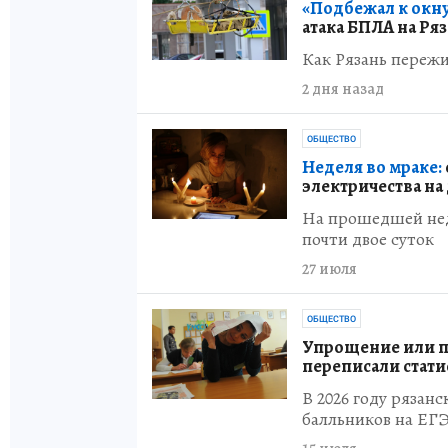
«Подбежал к окну
атака БПЛА на Ря
Как Рязань пережи
2 дня назад
ОБЩЕСТВО
Неделя во мраке:
электричества на
На прошедшей нед
почти двое суток
27 июля
ОБЩЕСТВО
Упрощение или пр
переписали стати
В 2026 году рязан
балльников на ЕГ