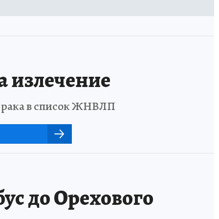
а излечение
о рака в список ЖНВЛП
бус до Орехового