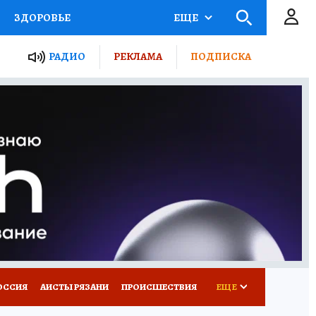
ЗДОРОВЬЕ
ЕЩЕ
ТЫ РОССИИ
РАДИО
РЕКЛАМА
ПОДПИСКА
КРЕТЫ
ПУТЕВОДИТЕЛЬ
 ЖЕЛЕЗА
ТУРИЗМ
Д ПОТРЕБИТЕЛЯ
ВСЕ О КП
ОССИЯ
АИСТЫ РЯЗАНИ
ПРОИСШЕСТВИЯ
ЕЩЕ