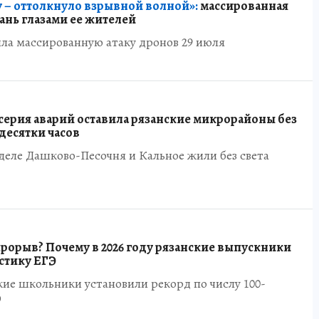
 – оттолкнуло взрывной волной»:
массированная
зань глазами ее жителей
ла массированную атаку дронов 29 июля
серия аварий оставила рязанские микрорайоны без
 десятки часов
еле Дашково-Песочня и Кальное жили без света
орыв? Почему в 2026 году рязанские выпускники
стику ЕГЭ
ские школьники установили рекорд по числу 100-
Э