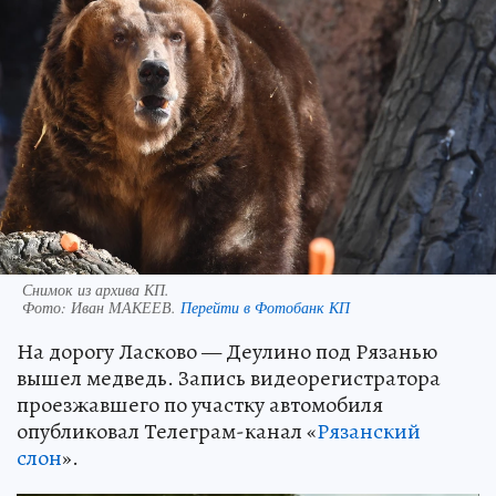
Снимок из архива КП.
Фото:
Иван МАКЕЕВ.
Перейти в Фотобанк КП
На дорогу Ласково — Деулино под Рязанью
вышел медведь. Запись видеорегистратора
проезжавшего по участку автомобиля
опубликовал Телеграм-канал «
Рязанский
слон
».