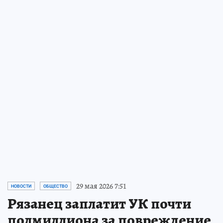
ТАКЖЕ ПО ТЕМЕ:
Новости Рязани
«Как будто ничего и не было»:
дело
полицейских, перепутавших рязанскую
учительницу с наркозакладчицей и
нанесших травмы, закрыли
вчера
ОБЩЕСТВО
«Подбежал к окну – оттолкнуло взрывной
волной»:
массированная атака БПЛА на
Рязань глазами ее жителей
5 августа
ОБЩЕСТВО
Неделя во мраке:
серия аварий оставила
рязанские микрорайоны без
электричества на десятки часов
27 июля
ОБЩЕСТВО