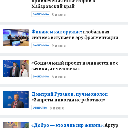
привлечения инвесторов в
Хабаровский край
8 июня
ЭКОНОМИКА
Финансы как оружие:
глобальная
система вступает в эру фрагментации
9 июня
ЭКОНОМИКА
«Социальный проект начинается не с
заявки, а с человека»
8 июня
ЭКОНОМИКА
Дмитрий Рузанов, пульмонолог:
«Запреты никогда не работают»
8 июня
ОБЩЕСТВО
«Добро — это эликсир жизни»:
Артур