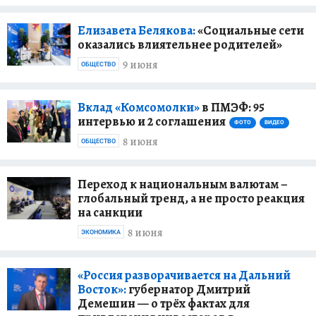
Елизавета Белякова:
«Социальные сети
оказались влиятельнее родителей»
9 июня
ОБЩЕСТВО
Вклад «Комсомолки»
в ПМЭФ: 95
интервью и 2 соглашения
ФОТО
ВИДЕО
8 июня
ОБЩЕСТВО
Переход к национальным валютам –
глобальный тренд, а не просто реакция
на санкции
8 июня
ЭКОНОМИКА
«Россия разворачивается на Дальний
Восток»:
губернатор Дмитрий
Демешин — о трёх фактах для