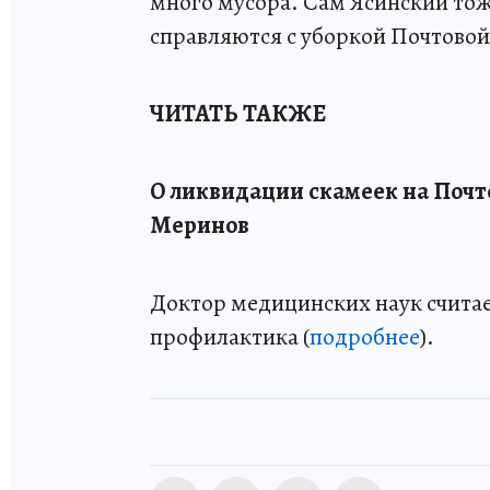
много мусора. Сам Ясинский тож
справляются с уборкой Почтовой
ЧИТАТЬ ТАКЖЕ
О ликвидации скамеек на Почт
Меринов
Доктор медицинских наук считае
профилактика (
подробнее
).