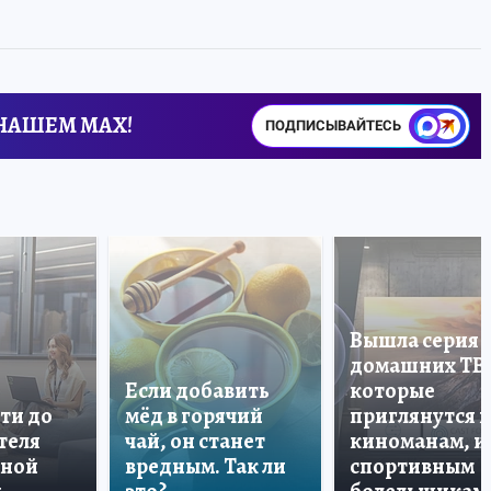
 НАШЕМ MAX!
ПОДПИСЫВАЙТЕСЬ
Вышла серия
домашних ТВ
Если добавить
которые
ти до
мёд в горячий
приглянутся 
теля
чай, он станет
киноманам, и
дной
вредным. Так ли
спортивным