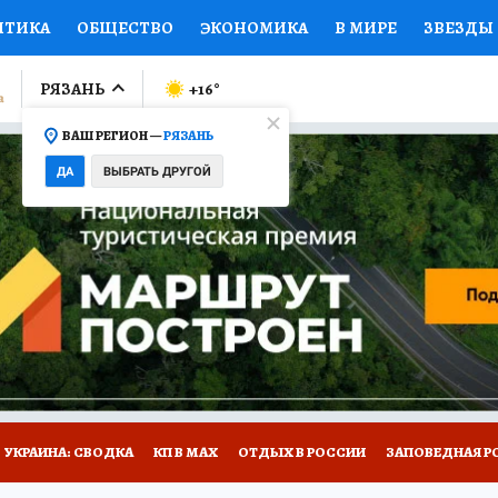
ИТИКА
ОБЩЕСТВО
ЭКОНОМИКА
В МИРЕ
ЗВЕЗДЫ
ЛУМНИСТЫ
ПРОИСШЕСТВИЯ
НАЦИОНАЛЬНЫЕ ПРОЕК
РЯЗАНЬ
+16
°
ВАШ РЕГИОН —
РЯЗАНЬ
Ы
ОТКРЫВАЕМ МИР
Я ЗНАЮ
СЕМЬЯ
ЖЕНСКИЕ СЕ
ДА
ВЫБРАТЬ ДРУГОЙ
ПРОМОКОДЫ
СЕРИАЛЫ
СПЕЦПРОЕКТЫ
ДЕФИЦИТ
ВИЗОР
КОЛЛЕКЦИИ
КОНКУРСЫ
РАБОТА У НАС
ГИ
НА САЙТЕ
УКРАИНА: СВОДКА
КП В МАХ
ОТДЫХ В РОССИИ
ЗАПОВЕДНАЯ Р