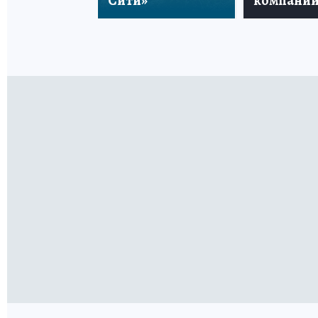
Сити»
компани