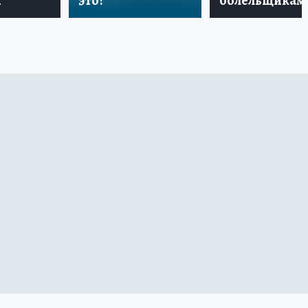
и
это?
болельщикам