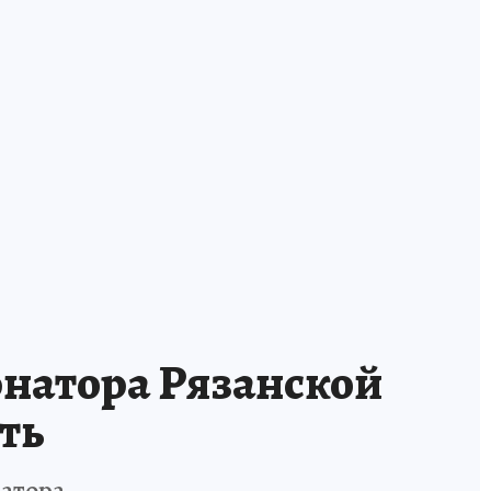
рнатора Рязанской
ть
натора