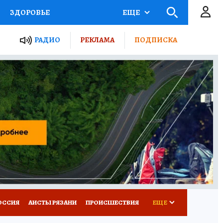
ЗДОРОВЬЕ
ЕЩЕ
ТЫ РОССИИ
РАДИО
РЕКЛАМА
ПОДПИСКА
КРЕТЫ
ПУТЕВОДИТЕЛЬ
 ЖЕЛЕЗА
ТУРИЗМ
Д ПОТРЕБИТЕЛЯ
ВСЕ О КП
ОССИЯ
АИСТЫ РЯЗАНИ
ПРОИСШЕСТВИЯ
ЕЩЕ