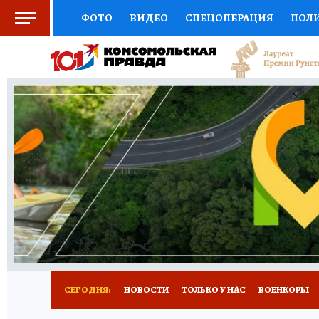
ФОТО
ВИДЕО
СПЕЦОПЕРАЦИЯ
ПОЛ
СОЦПОДДЕРЖКА
НАУКА
СПОРТ
КО
ВЫБОР ЭКСПЕРТОВ
ДОКТОР
ФИНАНС
КНИЖНАЯ ПОЛКА
ПРОГНОЗЫ НА СПОРТ
ПРЕСС-ЦЕНТР
НЕДВИЖИМОСТЬ
ТЕЛЕ
РАДИО КП
РЕКЛАМА
ТЕСТЫ
НОВОЕ 
СЕГОДНЯ:
НОВОСТИ
ТОЛЬКО У НАС
ВОЕНКОРЫ