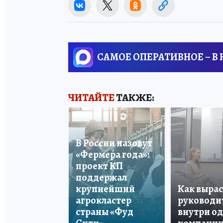
САМОЕ ОПЕРАТИВНОЕ – В
ЧИТАЙТЕ
ТАКЖЕ:
В России назовут
«Фермера года»:
проект КП
поддержал
крупнейший
Как вырас
агрокластер
руководи
страны «Фуд
внутри о