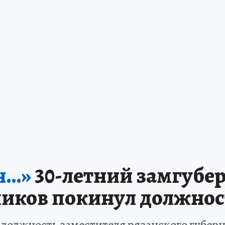
н…»
30-летний замгубе
ликов покинул должнос
 должность заместителя рязанского губер