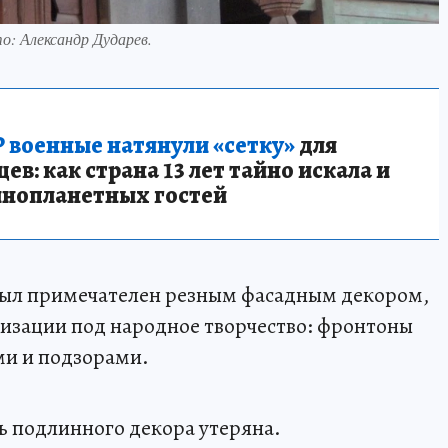
то: Александр Дударев.
 военные натянули «сетку»
для
в: как страна 13 лет тайно искала и
инопланетных гостей
был примечателен резным фасадным декором,
изации под народное творчество: фронтоны
и и подзорами.
ь подлинного декора утеряна.