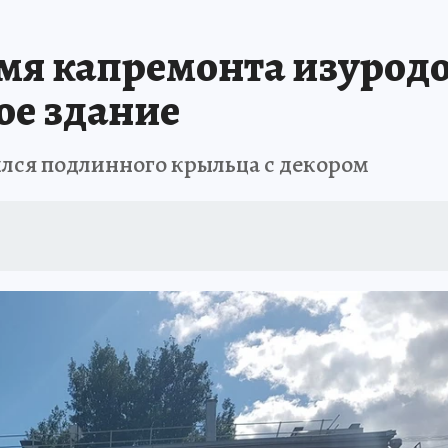
мя капремонта изуродо
ое здание
лся подлинного крыльца с декором