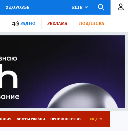
ЗДОРОВЬЕ
ЕЩЕ
ТЫ РОССИИ
РАДИО
РЕКЛАМА
ПОДПИСКА
КРЕТЫ
ПУТЕВОДИТЕЛЬ
 ЖЕЛЕЗА
ТУРИЗМ
Д ПОТРЕБИТЕЛЯ
ВСЕ О КП
ОССИЯ
АИСТЫ РЯЗАНИ
ПРОИСШЕСТВИЯ
ЕЩЕ