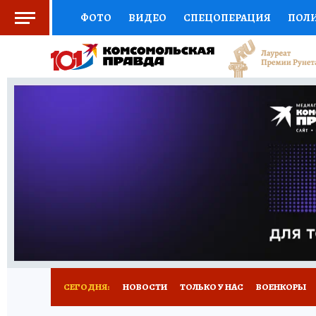
ФОТО
ВИДЕО
СПЕЦОПЕРАЦИЯ
ПОЛ
СОЦПОДДЕРЖКА
НАУКА
СПОРТ
КО
ВЫБОР ЭКСПЕРТОВ
ДОКТОР
ФИНАНС
КНИЖНАЯ ПОЛКА
ПРОГНОЗЫ НА СПОРТ
ПРЕСС-ЦЕНТР
НЕДВИЖИМОСТЬ
ТЕЛЕ
РАДИО КП
РЕКЛАМА
ТЕСТЫ
НОВОЕ 
СЕГОДНЯ:
НОВОСТИ
ТОЛЬКО У НАС
ВОЕНКОРЫ