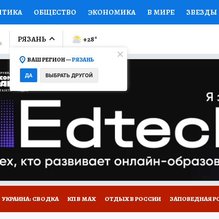
ИТИКА
ОБЩЕСТВО
ЭКОНОМИКА
В МИРЕ
ЗВЕЗДЫ
ЛУМНИСТЫ
ПРОИСШЕСТВИЯ
НАЦИОНАЛЬНЫЕ ПРОЕК
РЯЗАНЬ
+28
°
ВАШ РЕГИОН —
РЯЗАНЬ
Ы
ОТКРЫВАЕМ МИР
Я ЗНАЮ
СЕМЬЯ
ЖЕНСКИЕ СЕ
ДА
ВЫБРАТЬ ДРУГОЙ
ПРОМОКОДЫ
СЕРИАЛЫ
СПЕЦПРОЕКТЫ
ДЕФИЦИТ
ВИЗОР
КОЛЛЕКЦИИ
КОНКУРСЫ
РАБОТА У НАС
ГИ
НА САЙТЕ
УКРАИНА: СВОДКА
КП В МАХ
ОТДЫХ В РОССИИ
ЗАПОВЕДНАЯ Р