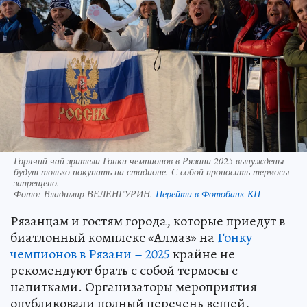
Горячий чай зрители Гонки чемпионов в Рязани 2025 вынуждены
будут только покупать на стадионе. С собой проносить термосы
запрещено.
Фото:
Владимир ВЕЛЕНГУРИН.
Перейти в Фотобанк КП
Рязанцам и гостям города, которые приедут в
биатлонный комплекс «Алмаз» на
Гонку
чемпионов в Рязани – 2025
крайне не
рекомендуют брать с собой термосы с
напитками. Организаторы мероприятия
опубликовали полный перечень вещей,