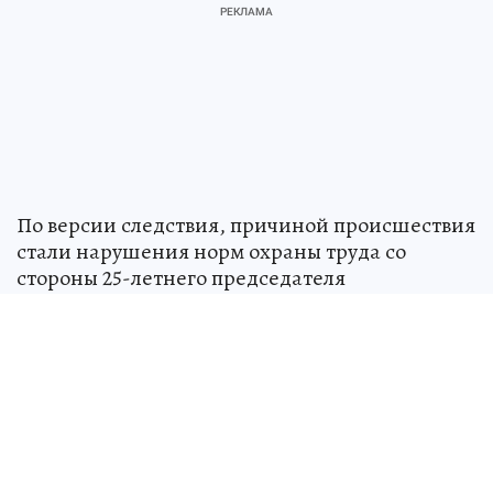
По версии следствия, причиной происшествия
стали нарушения норм охраны труда со
стороны 25-летнего председателя
производственного кооператива. Ему
предъявили обвинение по части 1 статьи 143
УК РФ. Уголовное дело направили в суд.
Максимальное наказание по указанной статье
- лишение свободы на срок до одного года.
Над СССР военные натянули «сетку»
для