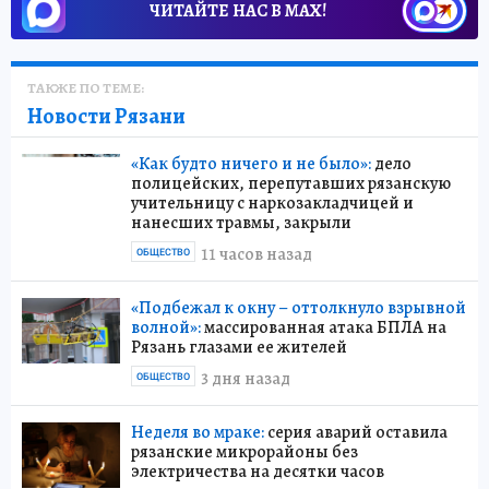
ЧИТАЙТЕ НАС В МАХ!
ТАКЖЕ ПО ТЕМЕ:
Новости Рязани
«Как будто ничего и не было»:
дело
полицейских, перепутавших рязанскую
учительницу с наркозакладчицей и
нанесших травмы, закрыли
11 часов назад
ОБЩЕСТВО
«Подбежал к окну – оттолкнуло взрывной
волной»:
массированная атака БПЛА на
Рязань глазами ее жителей
3 дня назад
ОБЩЕСТВО
Неделя во мраке:
серия аварий оставила
рязанские микрорайоны без
электричества на десятки часов