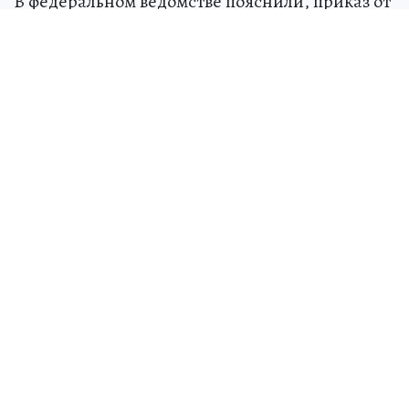
В федеральном ведомстве пояснили, приказ от
8 октября 2025 года вносит лишь техническую
правку в образовательную программу и
приводит ее в соответствие с уже
существующим Порядком организации
образовательной деятельности,
утвержденным еще в 2021 году. Новых правил
этот документ не вводит.