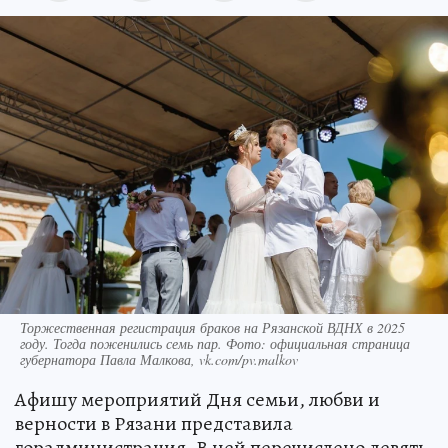
Торжественная регистрация браков на Рязанской ВДНХ в 2025
году. Тогда поженились семь пар. Фото: официальная страница
губернатора Павла Малкова, vk.com/pv.malkov
Афишу мероприятий Дня семьи, любви и
верности в Рязани представила
горадминистрация. В ней перечислено девять