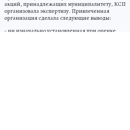
соответствовала рыночной. Об этом городская
контрольно-счетная палата сообщила в своем
отчете.
Когда на рассмотрение гордумы вносился
проект «Об условиях приватизации...» этих
акций, принадлежащих муниципалитету, КСП
организовала экспертизу. Привлеченная
организация сделала следующие выводы:
- ни изначально установленная при оценке
рыночная стоимость (256 млн рублей), ни
стоимость после доработки отчетов с учетом
замечаний (276,7 млн рублей) не
подтвердились;
- требованиям законодательства об оценочной
деятельности отчеты не соответствовали.