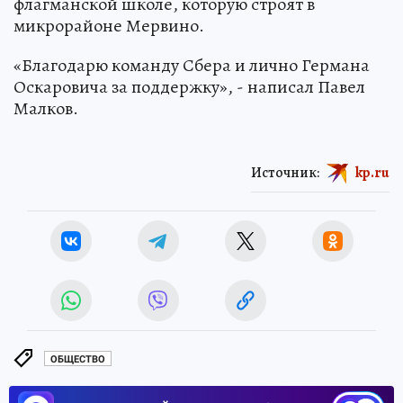
флагманской школе, которую строят в
микрорайоне Мервино.
Над СССР военные натянули «сетку»
для
пришельцев: как страна 13 лет тайно
искала и изучала инопланетных гостей
НАУКА
«Благодарю команду Сбера и лично Германа
Оскаровича за поддержку», - написал Павел
Малков.
Источник:
kp.ru