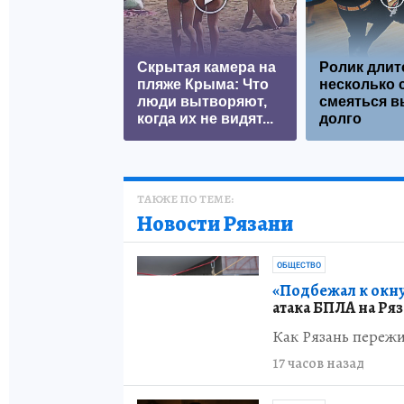
Скрытая камера на
Ролик длит
пляже Крыма: Что
несколько с
люди вытворяют,
смеяться в
когда их не видят...
долго
ТАКЖЕ ПО ТЕМЕ:
Новости Рязани
ОБЩЕСТВО
«Подбежал к окну
атака БПЛА на Ря
Как Рязань пережи
17 часов назад