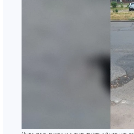
Опасная яма появилась напротив детской поликлиник