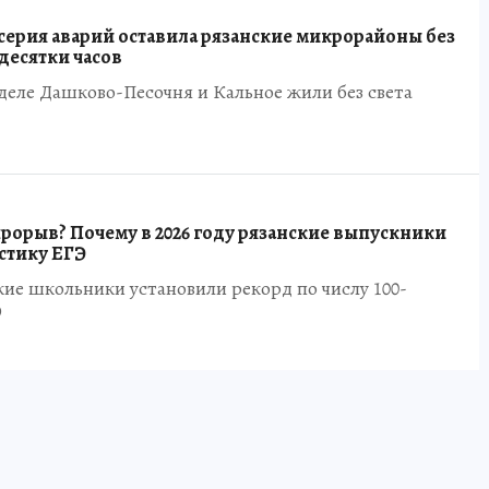
серия аварий оставила рязанские микрорайоны без
 десятки часов
еле Дашково-Песочня и Кальное жили без света
орыв? Почему в 2026 году рязанские выпускники
стику ЕГЭ
ские школьники установили рекорд по числу 100-
Э