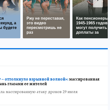
ся
Ржу не переставая,
Как пенсионеры
екунд, а
это видео
1945-1965 годов
ы будете
пересмотришь не
могут получить
раз
доплаты за
советский стаж
 – оттолкнуло взрывной волной»:
массированная
зань глазами ее жителей
ла массированную атаку дронов 29 июля