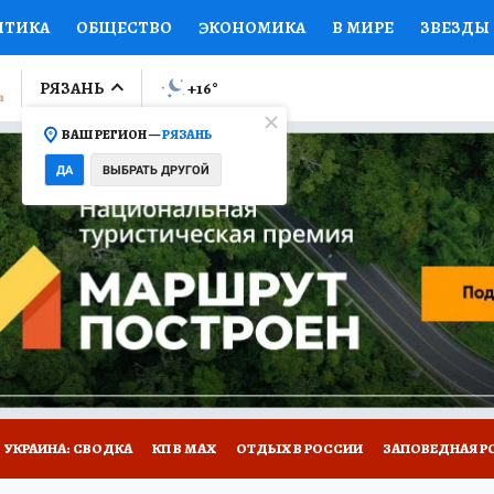
ИТИКА
ОБЩЕСТВО
ЭКОНОМИКА
В МИРЕ
ЗВЕЗДЫ
ЛУМНИСТЫ
ПРОИСШЕСТВИЯ
НАЦИОНАЛЬНЫЕ ПРОЕК
РЯЗАНЬ
+16
°
ВАШ РЕГИОН —
РЯЗАНЬ
Ы
ОТКРЫВАЕМ МИР
Я ЗНАЮ
СЕМЬЯ
ЖЕНСКИЕ СЕ
ДА
ВЫБРАТЬ ДРУГОЙ
ПРОМОКОДЫ
СЕРИАЛЫ
СПЕЦПРОЕКТЫ
ДЕФИЦИТ
ВИЗОР
КОЛЛЕКЦИИ
КОНКУРСЫ
РАБОТА У НАС
ГИ
НА САЙТЕ
УКРАИНА: СВОДКА
КП В МАХ
ОТДЫХ В РОССИИ
ЗАПОВЕДНАЯ Р