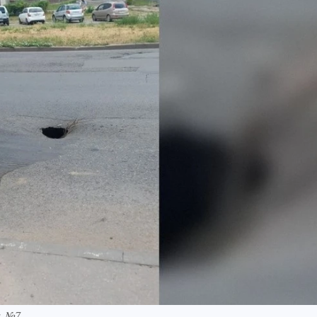
и №7.