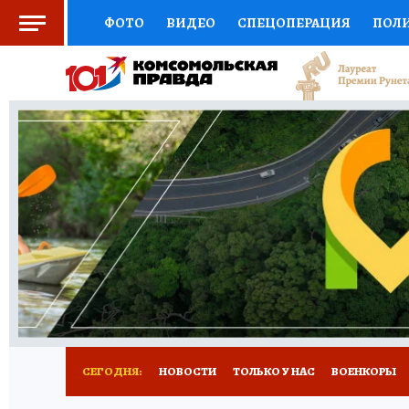
ФОТО
ВИДЕО
СПЕЦОПЕРАЦИЯ
ПОЛ
СОЦПОДДЕРЖКА
НАУКА
СПОРТ
КО
ВЫБОР ЭКСПЕРТОВ
ДОКТОР
ФИНАНС
КНИЖНАЯ ПОЛКА
ПРОГНОЗЫ НА СПОРТ
ПРЕСС-ЦЕНТР
НЕДВИЖИМОСТЬ
ТЕЛЕ
РАДИО КП
РЕКЛАМА
ТЕСТЫ
НОВОЕ 
СЕГОДНЯ:
НОВОСТИ
ТОЛЬКО У НАС
ВОЕНКОРЫ