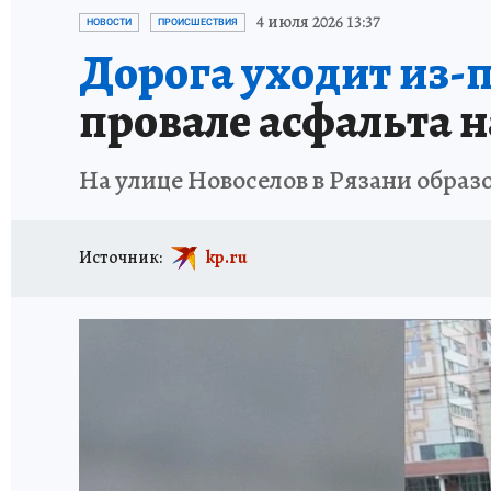
АФИША
ИСПЫТАНО НА СЕБЕ
4 июля 2026 13:37
НОВОСТИ
ПРОИСШЕСТВИЯ
Дорога уходит из-п
провале асфальта н
На улице Новоселов в Рязани образо
Источник:
kp.ru