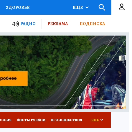
ЗДОРОВЬЕ
ЕЩЕ
ТЫ РОССИИ
РАДИО
РЕКЛАМА
ПОДПИСКА
КРЕТЫ
ПУТЕВОДИТЕЛЬ
 ЖЕЛЕЗА
ТУРИЗМ
Д ПОТРЕБИТЕЛЯ
ВСЕ О КП
ОССИЯ
АИСТЫ РЯЗАНИ
ПРОИСШЕСТВИЯ
ЕЩЕ