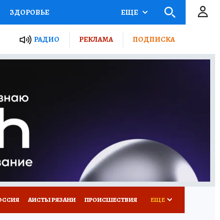
ЗДОРОВЬЕ
ЕЩЕ
ТЫ РОССИИ
РАДИО
РЕКЛАМА
ПОДПИСКА
КРЕТЫ
ПУТЕВОДИТЕЛЬ
 ЖЕЛЕЗА
ТУРИЗМ
Д ПОТРЕБИТЕЛЯ
ВСЕ О КП
ОССИЯ
АИСТЫ РЯЗАНИ
ПРОИСШЕСТВИЯ
ЕЩЕ