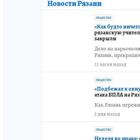
Новости Рязани
ОБЩЕСТВО
«Как будто ничего
рязанскую учител
закрыли
Дело на наркопол
Рязани, прекраще
11 часов назад
ОБЩЕСТВО
«Подбежал к окну
атака БПЛА на Ря
Как Рязань пережи
3 дня назад
ОБЩЕСТВО
Неделя во мраке: