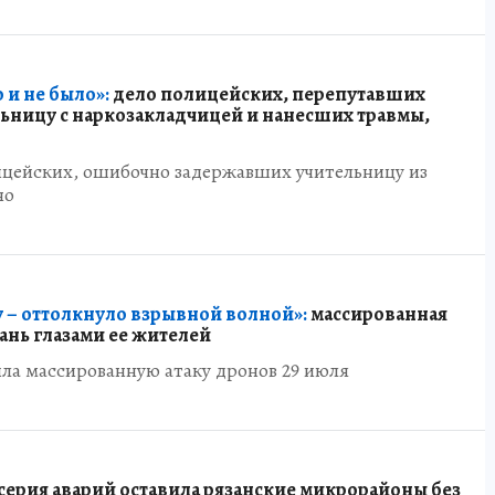
 и не было»:
дело полицейских, перепутавших
ьницу с наркозакладчицей и нанесших травмы,
ицейских, ошибочно задержавших учительницу из
но
 – оттолкнуло взрывной волной»:
массированная
зань глазами ее жителей
ла массированную атаку дронов 29 июля
серия аварий оставила рязанские микрорайоны без