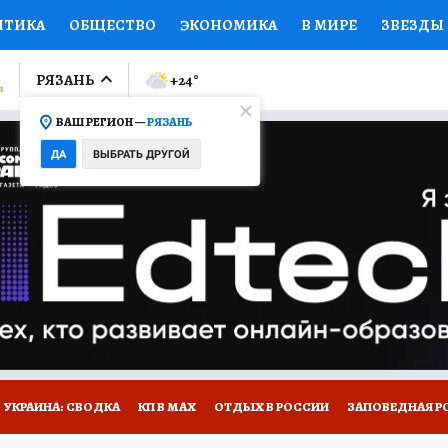
ИТИКА
ОБЩЕСТВО
ЭКОНОМИКА
В МИРЕ
ЗВЕЗДЫ
ЛУМНИСТЫ
ПРОИСШЕСТВИЯ
НАЦИОНАЛЬНЫЕ ПРОЕК
РЯЗАНЬ
+24
°
ВАШ РЕГИОН —
РЯЗАНЬ
Ы
ОТКРЫВАЕМ МИР
Я ЗНАЮ
СЕМЬЯ
ЖЕНСКИЕ СЕ
ДА
ВЫБРАТЬ ДРУГОЙ
ПРОМОКОДЫ
СЕРИАЛЫ
СПЕЦПРОЕКТЫ
ДЕФИЦИТ
ВИЗОР
КОЛЛЕКЦИИ
КОНКУРСЫ
РАБОТА У НАС
ГИ
НА САЙТЕ
УКРАИНА: СВОДКА
КП В МАХ
ОТДЫХ В РОССИИ
ЗАПОВЕДНАЯ Р