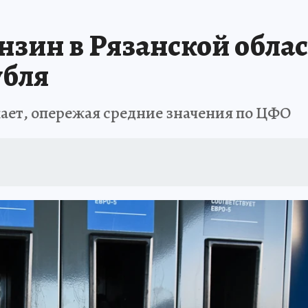
зин в Рязанской облас
убля
жает, опережая средние значения по ЦФО