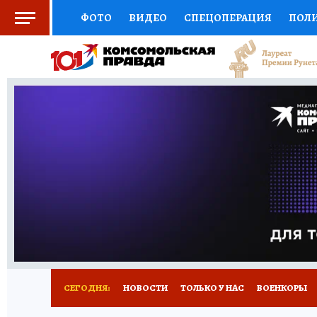
ФОТО
ВИДЕО
СПЕЦОПЕРАЦИЯ
ПОЛ
СОЦПОДДЕРЖКА
НАУКА
СПОРТ
КО
ВЫБОР ЭКСПЕРТОВ
ДОКТОР
ФИНАНС
КНИЖНАЯ ПОЛКА
ПРОГНОЗЫ НА СПОРТ
ПРЕСС-ЦЕНТР
НЕДВИЖИМОСТЬ
ТЕЛЕ
РАДИО КП
РЕКЛАМА
ТЕСТЫ
НОВОЕ 
СЕГОДНЯ:
НОВОСТИ
ТОЛЬКО У НАС
ВОЕНКОРЫ