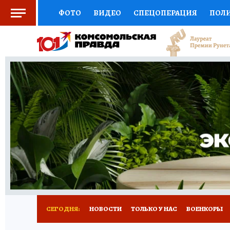
ФОТО
ВИДЕО
СПЕЦОПЕРАЦИЯ
ПОЛ
СОЦПОДДЕРЖКА
НАУКА
СПОРТ
КО
ВЫБОР ЭКСПЕРТОВ
ДОКТОР
ФИНАНС
КНИЖНАЯ ПОЛКА
ПРОГНОЗЫ НА СПОРТ
ПРЕСС-ЦЕНТР
НЕДВИЖИМОСТЬ
ТЕЛЕ
РАДИО КП
РЕКЛАМА
ТЕСТЫ
НОВОЕ 
СЕГОДНЯ:
НОВОСТИ
ТОЛЬКО У НАС
ВОЕНКОРЫ