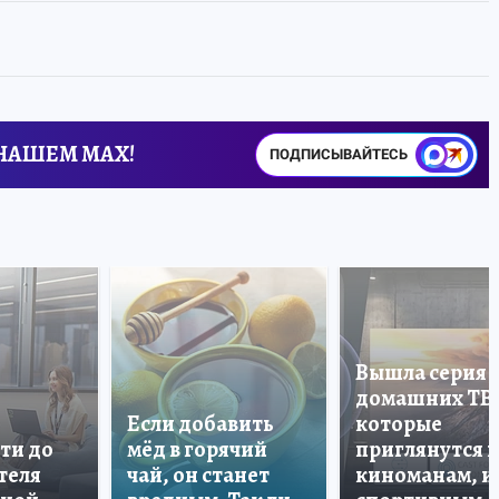
 НАШЕМ MAX!
ПОДПИСЫВАЙТЕСЬ
Вышла серия
домашних ТВ
Если добавить
которые
ти до
мёд в горячий
приглянутся 
теля
чай, он станет
киноманам, и