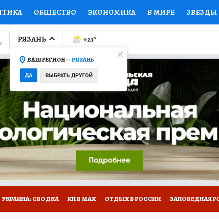
ИТИКА
ОБЩЕСТВО
ЭКОНОМИКА
В МИРЕ
ЗВЕЗДЫ
ЛУМНИСТЫ
ПРОИСШЕСТВИЯ
НАЦИОНАЛЬНЫЕ ПРОЕК
РЯЗАНЬ
+23
°
ВАШ РЕГИОН —
РЯЗАНЬ
Ы
ОТКРЫВАЕМ МИР
Я ЗНАЮ
СЕМЬЯ
ЖЕНСКИЕ СЕ
ДА
ВЫБРАТЬ ДРУГОЙ
ПРОМОКОДЫ
СЕРИАЛЫ
СПЕЦПРОЕКТЫ
ДЕФИЦИТ
ВИЗОР
КОЛЛЕКЦИИ
КОНКУРСЫ
РАБОТА У НАС
ГИ
НА САЙТЕ
УКРАИНА: СВОДКА
КП В МАХ
ОТДЫХ В РОССИИ
ЗАПОВЕДНАЯ Р