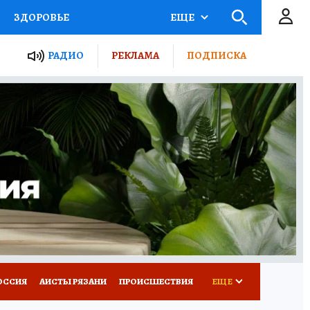
ЗДОРОВЬЕ
ЕЩЕ
ТЫ РОССИИ
РАДИО
РЕКЛАМА
ПОДПИСКА
КРЕТЫ
ПУТЕВОДИТЕЛЬ
 ЖЕЛЕЗА
ТУРИЗМ
Д ПОТРЕБИТЕЛЯ
ВСЕ О КП
ОССИЯ
АИСТЫ РЯЗАНИ
ПРОИСШЕСТВИЯ
ЕЩЕ