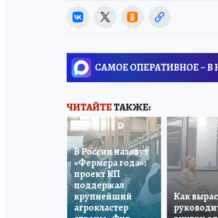
САМОЕ ОПЕРАТИВНОЕ – В
ЧИТАЙТЕ
ТАКЖЕ:
В России назовут
«Фермера года»:
проект КП
поддержал
крупнейший
Как вырас
агрокластер
руководи