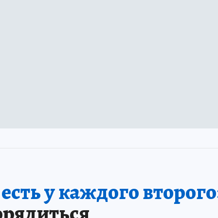
серия аварий оставила рязанские микрорайоны без
 десятки часов
еле Дашково-Песочня и Кальное жили без света
орыв? Почему в 2026 году рязанские выпускники
стику ЕГЭ
ские школьники установили рекорд по числу 100-
Э