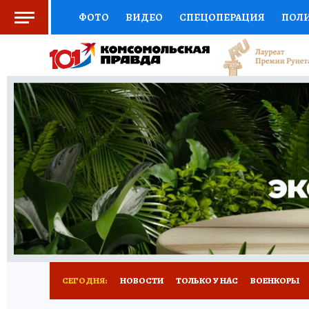
ФОТО
ВИДЕО
СПЕЦОПЕРАЦИЯ
ПОЛ
СОЦПОДДЕРЖКА
НАУКА
СПОРТ
КО
ВЫБОР ЭКСПЕРТОВ
ДОКТОР
ФИНАНС
КНИЖНАЯ ПОЛКА
ПРОГНОЗЫ НА СПОРТ
ПРЕСС-ЦЕНТР
НЕДВИЖИМОСТЬ
ТЕЛЕ
РАДИО КП
РЕКЛАМА
ТЕСТЫ
НОВОЕ 
СЕГОДНЯ:
НОВОСТИ
ТОЛЬКО У НАС
ВОЕНКОРЫ