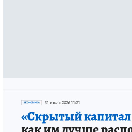
ОБЩЕСТВО
Неделя во мраке:
электричества на
На прошедшей нед
почти двое суток
27 июля
ОБЩЕСТВО
Упрощение или пр
переписали стати
В 2026 году рязан
балльников на ЕГ
15 июля