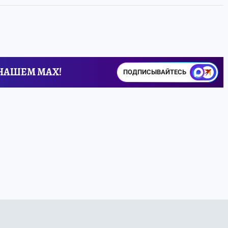
 НАШЕМ MAX!
ПОДПИСЫВАЙТЕСЬ
 – оттолкнуло взрывной волной»:
массированная
зань глазами ее жителей
ла массированную атаку дронов 29 июля