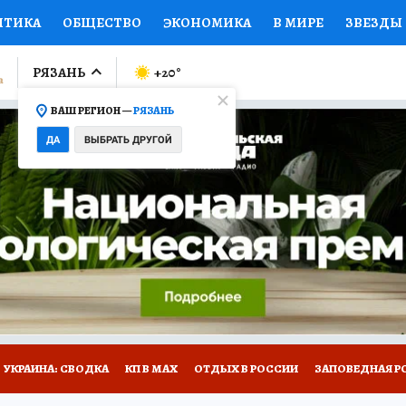
ИТИКА
ОБЩЕСТВО
ЭКОНОМИКА
В МИРЕ
ЗВЕЗДЫ
ЛУМНИСТЫ
ПРОИСШЕСТВИЯ
НАЦИОНАЛЬНЫЕ ПРОЕК
РЯЗАНЬ
+20
°
ВАШ РЕГИОН —
РЯЗАНЬ
Ы
ОТКРЫВАЕМ МИР
Я ЗНАЮ
СЕМЬЯ
ЖЕНСКИЕ СЕ
ДА
ВЫБРАТЬ ДРУГОЙ
ПРОМОКОДЫ
СЕРИАЛЫ
СПЕЦПРОЕКТЫ
ДЕФИЦИТ
ВИЗОР
КОЛЛЕКЦИИ
КОНКУРСЫ
РАБОТА У НАС
ГИ
НА САЙТЕ
УКРАИНА: СВОДКА
КП В МАХ
ОТДЫХ В РОССИИ
ЗАПОВЕДНАЯ Р