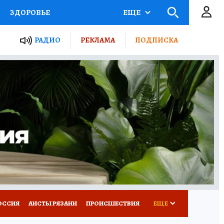
ЗДОРОВЬЕ
ЕЩЕ
ТЫ РОССИИ
РАДИО
РЕКЛАМА
ПОДПИСКА
КРЕТЫ
ПУТЕВОДИТЕЛЬ
 ЖЕЛЕЗА
ТУРИЗМ
Д ПОТРЕБИТЕЛЯ
ВСЕ О КП
ОССИЯ
АИСТЫ РЯЗАНИ
ПРОИСШЕСТВИЯ
ЕЩЕ