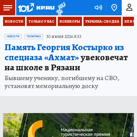
НОВОСТИ
ТОЛЬКО У НАС
ВОЕНКОРЫ
УКРАИНА: СВОДКА
КП В М
30 июня 2026 8:33
НОВОСТИ
ПОЛИТИКА
Память Георгия Костырко из
спецназа «Ахмат»
увековечат
на школе в Рязани
Бывшему ученику, погибшему на СВО,
установят мемориальную доску