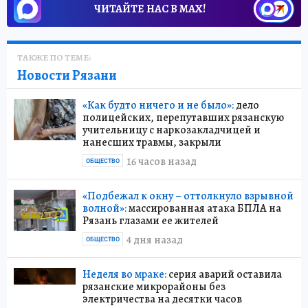
ЧИТАЙТЕ НАС В МАХ!
ТАКЖЕ ПО ТЕМЕ:
Новости Рязани
«Как будто ничего и не было»:
дело
полицейских, перепутавших рязанскую
учительницу с наркозакладчицей и
нанесших травмы, закрыли
16 часов назад
ОБЩЕСТВО
«Подбежал к окну – оттолкнуло взрывной
волной»:
массированная атака БПЛА на
Рязань глазами ее жителей
4 дня назад
ОБЩЕСТВО
Неделя во мраке:
серия аварий оставила
рязанские микрорайоны без
электричества на десятки часов