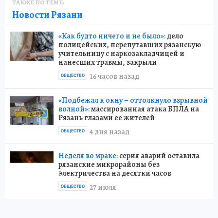
ТАКЖЕ ПО ТЕМЕ:
Новости Рязани
«Как будто ничего и не было»:
дело
полицейских, перепутавших рязанскую
учительницу с наркозакладчицей и
нанесших травмы, закрыли
16 часов назад
ОБЩЕСТВО
«Подбежал к окну – оттолкнуло взрывной
волной»:
массированная атака БПЛА на
Рязань глазами ее жителей
4 дня назад
ОБЩЕСТВО
Неделя во мраке:
серия аварий оставила
рязанские микрорайоны без
электричества на десятки часов
27 июля
ОБЩЕСТВО
Новости СМИ2