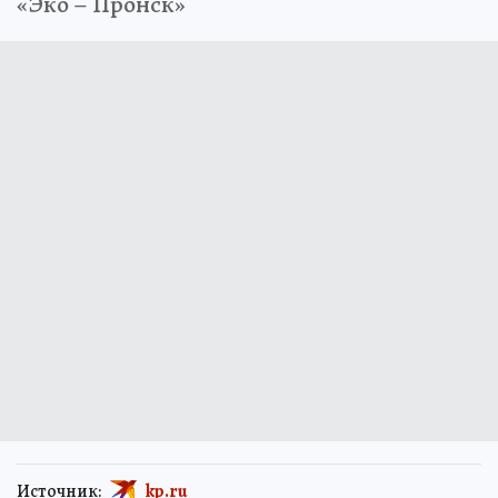
«Эко – Пронск»
Источник:
kp.ru