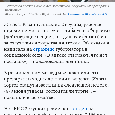
Лекарство предназначено для льготников, получающих препараты
бесплатно.
Фото:
Андрей КОПАЛОВ, Архив «КП».
Перейти в Фотобанк КП
Житель Рязани, инвалид 2 группы, уже две
недели не может получить таблетки «Форсига»
(действующее вещество – дапаглифлозин) из-
за отсутствия лекарства в аптеках. Об этом она
написала на
странице
губернатора в
социальной сети. «В аптеке отвечают, что нет
поставок», – пожаловалась женщина.
В региональном минздраве пояснили, что
препарат находится в стадии закупки. Итоги
торгов станут известны на следующей неделе.
«8-9 июня узнаем, состоятся ли торги», –
пояснили в ведомстве.
На «ЕИС Закупки» размещен
тендер
на
поставку дапаглифлозина на сумму 7,196 млн