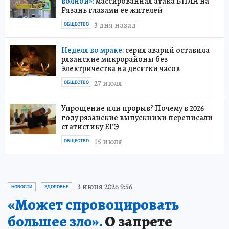
волной»:
массированная атака БПЛА на
Рязань глазами ее жителей
3 дня назад
ОБЩЕСТВО
Неделя во мраке:
серия аварий оставила
рязанские микрорайоны без
электричества на десятки часов
27 июля
ОБЩЕСТВО
Упрощение или прорыв? Почему в 2026
году рязанские выпускники переписали
статистику ЕГЭ
15 июля
ОБЩЕСТВО
3 июня 2026 9:56
НОВОСТИ
ЗДОРОВЬЕ
«Может спровоцировать
большее зло».
О запрете