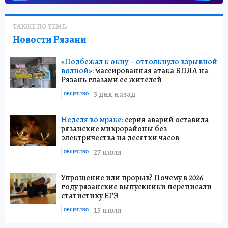
ТАКЖЕ ПО ТЕМЕ:
Новости Рязани
«Подбежал к окну – оттолкнуло взрывной
волной»:
массированная атака БПЛА на
Рязань глазами ее жителей
3 дня назад
ОБЩЕСТВО
Неделя во мраке:
серия аварий оставила
рязанские микрорайоны без
электричества на десятки часов
27 июля
ОБЩЕСТВО
Упрощение или прорыв? Почему в 2026
году рязанские выпускники переписали
статистику ЕГЭ
15 июля
ОБЩЕСТВО