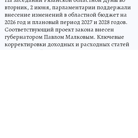
вторник, 2 июня, парламентарии поддержали
внесение изменений в областной бюджет на
2026 год и плановый период 2027 и 2028 годов.
Соответствующий проект закона внесен
губернатором Павлом Малковым. Ключевые
корректировки доходных и расходных статей
региональной казны депутатам представила
министр финансов области Марина Наумова.
Глава профильного ведомства сообщила, что
необходимость внесения поправок
обусловлена увеличением поступлений
целевых средств. В частности, в текущем году
498 млн рублей дополнительно заложено на
оказание специализированной медицинской
помощи военнослужащим, почти 65 млн
рублей – на обеспечение дорожной
деятельности, около 31 млн рублей – на