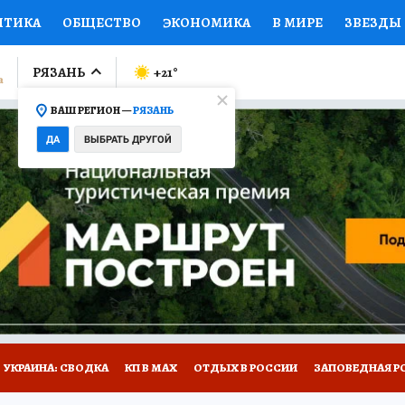
ИТИКА
ОБЩЕСТВО
ЭКОНОМИКА
В МИРЕ
ЗВЕЗДЫ
ЛУМНИСТЫ
ПРОИСШЕСТВИЯ
НАЦИОНАЛЬНЫЕ ПРОЕК
РЯЗАНЬ
+21
°
ВАШ РЕГИОН —
РЯЗАНЬ
Ы
ОТКРЫВАЕМ МИР
Я ЗНАЮ
СЕМЬЯ
ЖЕНСКИЕ СЕ
ДА
ВЫБРАТЬ ДРУГОЙ
ПРОМОКОДЫ
СЕРИАЛЫ
СПЕЦПРОЕКТЫ
ДЕФИЦИТ
ВИЗОР
КОЛЛЕКЦИИ
КОНКУРСЫ
РАБОТА У НАС
ГИ
НА САЙТЕ
УКРАИНА: СВОДКА
КП В МАХ
ОТДЫХ В РОССИИ
ЗАПОВЕДНАЯ Р