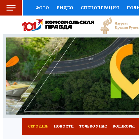
ФОТО
ВИДЕО
СПЕЦОПЕРАЦИЯ
ПОЛ
СОЦПОДДЕРЖКА
НАУКА
СПОРТ
КО
ВЫБОР ЭКСПЕРТОВ
ДОКТОР
ФИНАНС
КНИЖНАЯ ПОЛКА
ПРОГНОЗЫ НА СПОРТ
ПРЕСС-ЦЕНТР
НЕДВИЖИМОСТЬ
ТЕЛЕ
РАДИО КП
РЕКЛАМА
ТЕСТЫ
НОВОЕ 
СЕГОДНЯ:
НОВОСТИ
ТОЛЬКО У НАС
ВОЕНКОРЫ