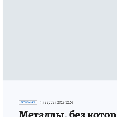
Дело на наркопол
Рязани, прекраще
вчера
ОБЩЕСТВО
«Подбежал к окну
атака БПЛА на Ря
Как Рязань пережи
5 августа
ОБЩЕСТВО
Неделя во мраке:
электричества на
На прошедшей нед
почти двое суток
27 июля