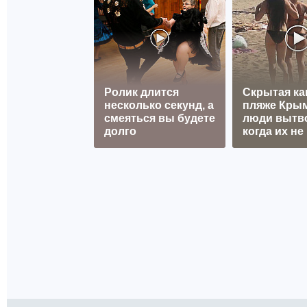
Ролик длится
Скрытая ка
несколько секунд, а
пляже Крым
смеяться вы будете
люди вытв
долго
когда их не 
ТАКЖЕ ПО ТЕМЕ:
Новости Рязани
ОБЩЕСТВО
«Как будто ничего
рязанскую учител
закрыли