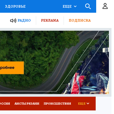
ЗДОРОВЬЕ
ЕЩЕ
ТЫ РОССИИ
РАДИО
РЕКЛАМА
ПОДПИСКА
КРЕТЫ
ПУТЕВОДИТЕЛЬ
 ЖЕЛЕЗА
ТУРИЗМ
Д ПОТРЕБИТЕЛЯ
ВСЕ О КП
ОССИЯ
АИСТЫ РЯЗАНИ
ПРОИСШЕСТВИЯ
ЕЩЕ