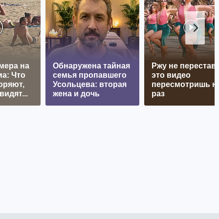
мера на
Обнаружена тайная
Ржу не перестава
а: Что
семья пропавшего
это видео
оряют,
Усольцева: вторая
пересмотришь н
видят...
жена и дочь
раз
 и не было»:
дело полицейских, перепутавших
ьницу с наркозакладчицей и нанесших травмы,