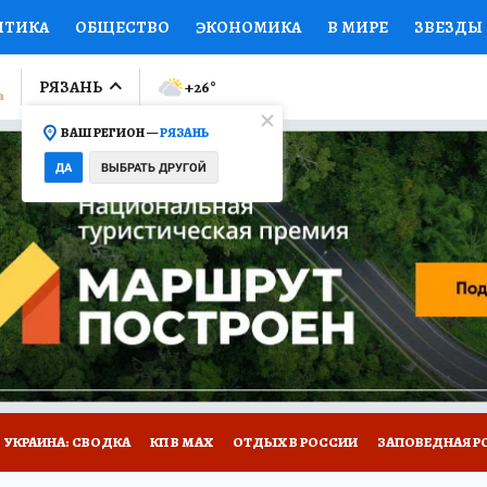
ИТИКА
ОБЩЕСТВО
ЭКОНОМИКА
В МИРЕ
ЗВЕЗДЫ
ЛУМНИСТЫ
ПРОИСШЕСТВИЯ
НАЦИОНАЛЬНЫЕ ПРОЕК
РЯЗАНЬ
+26
°
ВАШ РЕГИОН —
РЯЗАНЬ
Ы
ОТКРЫВАЕМ МИР
Я ЗНАЮ
СЕМЬЯ
ЖЕНСКИЕ СЕ
ДА
ВЫБРАТЬ ДРУГОЙ
ПРОМОКОДЫ
СЕРИАЛЫ
СПЕЦПРОЕКТЫ
ДЕФИЦИТ
ВИЗОР
КОЛЛЕКЦИИ
КОНКУРСЫ
РАБОТА У НАС
ГИ
НА САЙТЕ
УКРАИНА: СВОДКА
КП В МАХ
ОТДЫХ В РОССИИ
ЗАПОВЕДНАЯ Р