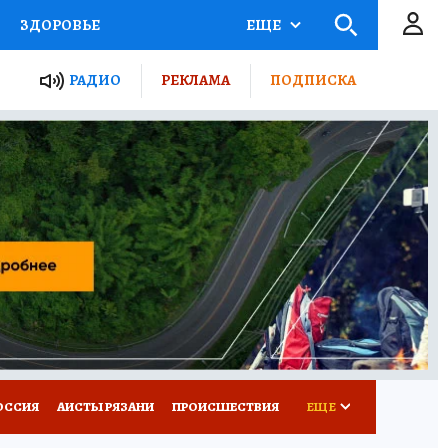
ЗДОРОВЬЕ
ЕЩЕ
ТЫ РОССИИ
РАДИО
РЕКЛАМА
ПОДПИСКА
КРЕТЫ
ПУТЕВОДИТЕЛЬ
 ЖЕЛЕЗА
ТУРИЗМ
Д ПОТРЕБИТЕЛЯ
ВСЕ О КП
ОССИЯ
АИСТЫ РЯЗАНИ
ПРОИСШЕСТВИЯ
ЕЩЕ