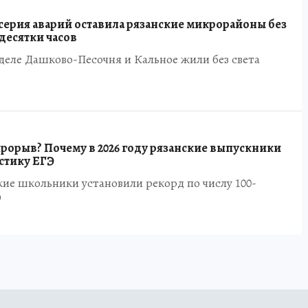
серия аварий оставила рязанские микрорайоны без
 десятки часов
еле Дашково-Песочня и Кальное жили без света
орыв? Почему в 2026 году рязанские выпускники
стику ЕГЭ
ские школьники установили рекорд по числу 100-
Э