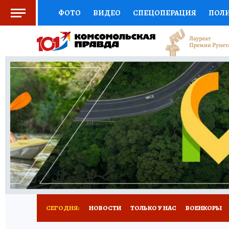
ФОТО
ВИДЕО
СПЕЦОПЕРАЦИЯ
ПОЛ
СОЦПОДДЕРЖКА
НАУКА
СПОРТ
КО
ВЫБОР ЭКСПЕРТОВ
ДОКТОР
ФИНАНС
КНИЖНАЯ ПОЛКА
ПРОГНОЗЫ НА СПОРТ
ПРЕСС-ЦЕНТР
НЕДВИЖИМОСТЬ
ТЕЛЕ
РАДИО КП
РЕКЛАМА
ТЕСТЫ
НОВОЕ 
СЕГОДНЯ:
НОВОСТИ
ТОЛЬКО У НАС
ВОЕНКОРЫ