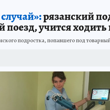
 случай»:
рязанский по
 поезд, учится ходить 
анского подростка, попавшего под товарны