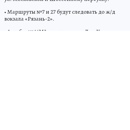
• Маршруты №7 и 27 будут следовать до ж/д
вокзала «Рязань-2».
• Автобус №46М3 от остановки «Дом Художник»
поедет по Северной окружной дороге.
• Движение троллейбусов №1, 9, 10, 16, 16А на
время работ приостанавливается.
Место ремонта огородят и установят
временные дорожные знаки.
Источник:
kp.ru