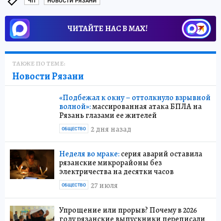
ЧП
НОВОСТИ РЯЗАНИ
ЧИТАЙТЕ НАС В МАХ!
ТАКЖЕ ПО ТЕМЕ:
Новости Рязани
«Подбежал к окну – оттолкнуло взрывной
волной»:
массированная атака БПЛА на
Рязань глазами ее жителей
2 дня назад
ОБЩЕСТВО
Неделя во мраке:
серия аварий оставила
рязанские микрорайоны без
электричества на десятки часов
27 июля
ОБЩЕСТВО
Упрощение или прорыв? Почему в 2026
году рязанские выпускники переписали