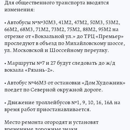
Для общественного транспорта вводятся
изменения:
• Автобусы №№30М3, 41М2, 47М2, 50М3, 53М2,
66М2, 68М3, 71М2, 73М2, 75М2, 88М2, 95М2 на
отрезке от «Вокзальной ул.» до ТРЦ «Премьер»
проследуют в объезд по Михайловскому шоссе,
ул. Московской и Шоссейному переулку.
• Маршруты №7 и 27 будут следовать до ж/д
вокзала «Рязань-2».
• Автобус №46М3 от остановки «Дом Художник»
поедет по Северной окружной дороге.
• Движение троллейбусов №1, 9, 10, 16, 16А на
время работ приостанавливается.
Место ремонта огородят и установят
временные дорожные знаки.