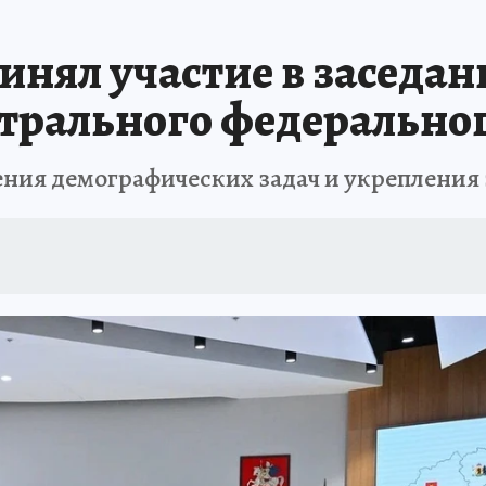
нял участие в заседан
трального федеральног
шения демографических задач и укреплени