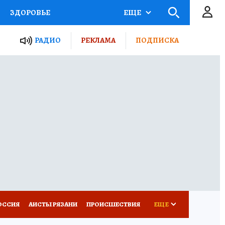
ЗДОРОВЬЕ
ЕЩЕ
ТЫ РОССИИ
РАДИО
РЕКЛАМА
ПОДПИСКА
КРЕТЫ
ПУТЕВОДИТЕЛЬ
 ЖЕЛЕЗА
ТУРИЗМ
Д ПОТРЕБИТЕЛЯ
ВСЕ О КП
ОССИЯ
АИСТЫ РЯЗАНИ
ПРОИСШЕСТВИЯ
ЕЩЕ