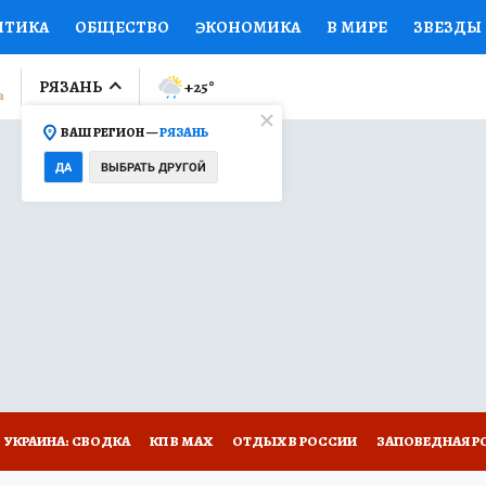
ИТИКА
ОБЩЕСТВО
ЭКОНОМИКА
В МИРЕ
ЗВЕЗДЫ
ЛУМНИСТЫ
ПРОИСШЕСТВИЯ
НАЦИОНАЛЬНЫЕ ПРОЕК
РЯЗАНЬ
+25
°
ВАШ РЕГИОН —
РЯЗАНЬ
Ы
ОТКРЫВАЕМ МИР
Я ЗНАЮ
СЕМЬЯ
ЖЕНСКИЕ СЕ
ДА
ВЫБРАТЬ ДРУГОЙ
ПРОМОКОДЫ
СЕРИАЛЫ
СПЕЦПРОЕКТЫ
ДЕФИЦИТ
ВИЗОР
КОЛЛЕКЦИИ
КОНКУРСЫ
РАБОТА У НАС
ГИ
НА САЙТЕ
УКРАИНА: СВОДКА
КП В МАХ
ОТДЫХ В РОССИИ
ЗАПОВЕДНАЯ Р