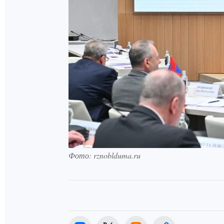
Фото: rznoblduma.ru