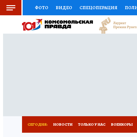
ФОТО
ВИДЕО
СПЕЦОПЕРАЦИЯ
ПОЛ
СОЦПОДДЕРЖКА
НАУКА
СПОРТ
КО
ВЫБОР ЭКСПЕРТОВ
ДОКТОР
ФИНАНС
КНИЖНАЯ ПОЛКА
ПРОГНОЗЫ НА СПОРТ
ПРЕСС-ЦЕНТР
НЕДВИЖИМОСТЬ
ТЕЛЕ
РАДИО КП
РЕКЛАМА
ТЕСТЫ
НОВОЕ 
СЕГОДНЯ:
НОВОСТИ
ТОЛЬКО У НАС
ВОЕНКОРЫ