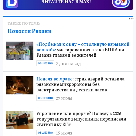
ЧИТАЙТЕ НАС В МАХ!
ТАКЖЕ ПО ТЕМЕ:
Новости Рязани
«Подбежал к окну – оттолкнуло взрывной
волной»:
массированная атака БПЛА на
Рязань глазами ее жителей
2 дня назад
ОБЩЕСТВО
Неделя во мраке:
серия аварий оставила
рязанские микрорайоны без
электричества на десятки часов
27 июля
ОБЩЕСТВО
Упрощение или прорыв? Почему в 2026
году рязанские выпускники переписали
статистику ЕГЭ
15 июля
ОБЩЕСТВО