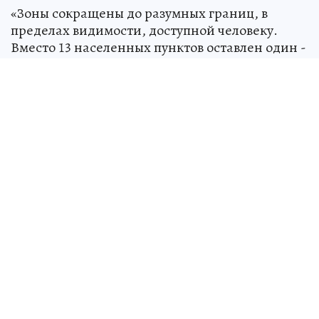
«Зоны сокращены до разумных границ, в
пределах видимости, доступной человеку.
Вместо 13 населенных пунктов оставлен один -
село Константиново с въездной зоной и
раскрытием с высокого берега на пойму реки
Оки», -
излагает
суть документа инспекция.
Представители ведомства заявили, что этого
решения местные жители ждали многие годы.
По их словам, уже упразднены зоны охраны
музея-заповедника (действовали с 2026 года), а
с 1 марта 2028 года утратит силу и принятое
ныне постановление. В результате останется
только один правовой акт федерального уровня
— о достопримечательном месте «Есенинская
Русь». Но и его скоро ждут изменения в части
градостроительных регламентов, работа над
новой редакцией которых близка к
завершению.