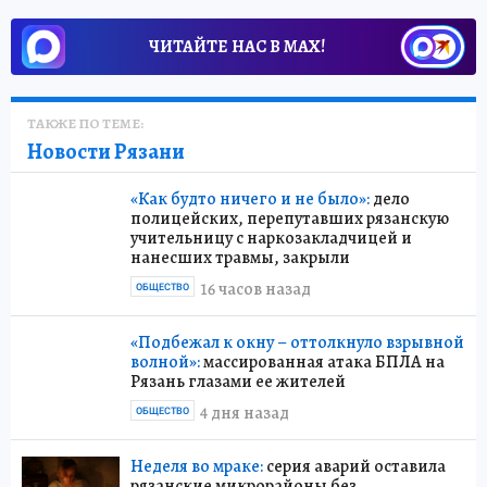
ЧИТАЙТЕ НАС В МАХ!
ТАКЖЕ ПО ТЕМЕ:
Новости Рязани
«Как будто ничего и не было»:
дело
полицейских, перепутавших рязанскую
учительницу с наркозакладчицей и
нанесших травмы, закрыли
16 часов назад
ОБЩЕСТВО
«Подбежал к окну – оттолкнуло взрывной
волной»:
массированная атака БПЛА на
Рязань глазами ее жителей
4 дня назад
ОБЩЕСТВО
Неделя во мраке:
серия аварий оставила
рязанские микрорайоны без