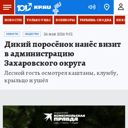
НОВОСТИ
ТОЛЬКО У НАС
ВОЕНКОРЫ
УКРАИНА: СВОДКА
КП В М
26 мая 2026 9:52
НОВОСТИ
ОБЩЕСТВО
Дикий поросёнок нанёс визит
в администрацию
Захаровского округа
Лесной гость осмотрел каштаны, клумбу,
крыльцо и ушёл