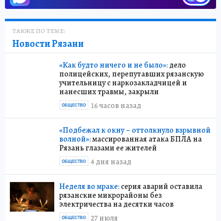
ТАКЖЕ ПО ТЕМЕ:
Новости Рязани
«Как будто ничего и не было»:
дело
полицейских, перепутавших рязанскую
учительницу с наркозакладчицей и
нанесших травмы, закрыли
16 часов назад
ОБЩЕСТВО
«Подбежал к окну – оттолкнуло взрывной
волной»:
массированная атака БПЛА на
Рязань глазами ее жителей
4 дня назад
ОБЩЕСТВО
Неделя во мраке:
серия аварий оставила
рязанские микрорайоны без
электричества на десятки часов
27 июля
ОБЩЕСТВО