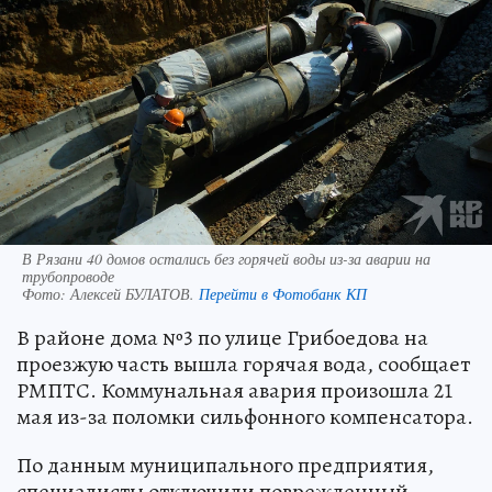
В Рязани 40 домов остались без горячей воды из-за аварии на
трубопроводе
Фото:
Алексей БУЛАТОВ.
Перейти в Фотобанк КП
В районе дома №3 по улице Грибоедова на
проезжую часть вышла горячая вода, сообщает
РМПТС. Коммунальная авария произошла 21
мая из-за поломки сильфонного компенсатора.
По данным муниципального предприятия,
специалисты отключили поврежденный