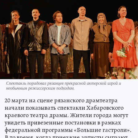
Спектакль порадовал рязанцев прекрасной актерской игрой и
необычным режиссерским подходом.
20 марта на сцене рязанского драмтеатра
начали показывать спектакли Хабаровского
краевого театра драмы. Жители города могут
увидеть привезенные постановки в рамках
федеральной программы «Большие гастроли».
В то время, когда приезжие артисты сыграют