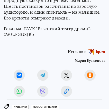
народную сказку «По щучьему веленью».
Шесть постановок рассчитаны на взрослую
аудиторию, и один спектакль – на малышей.
Его артисты отыграют дважды.
Реклама. ГАУК "Рязанский театр драмы".
2W5zFGGSJBb
Источник:
kp.ru
Мария Кузнецова
КУЛЬТУРА
НОВОСТИ РЯЗАНИ