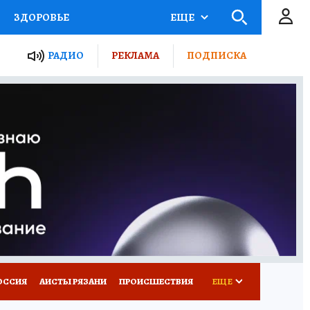
ЗДОРОВЬЕ
ЕЩЕ
ТЫ РОССИИ
РАДИО
РЕКЛАМА
ПОДПИСКА
КРЕТЫ
ПУТЕВОДИТЕЛЬ
 ЖЕЛЕЗА
ТУРИЗМ
Д ПОТРЕБИТЕЛЯ
ВСЕ О КП
ОССИЯ
АИСТЫ РЯЗАНИ
ПРОИСШЕСТВИЯ
ЕЩЕ