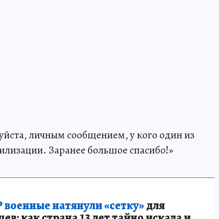
йста, личным сообщением, у кого один из
илизации. Заранее большое спасибо!»
 военные натянули «сетку»
для
в: как страна 13 лет тайно искала и