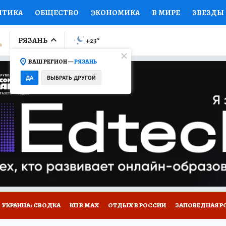
ИТИКА
ОБЩЕСТВО
ЭКОНОМИКА
В МИРЕ
ЗВЕЗДЫ
ЛУМНИСТЫ
ПРОИСШЕСТВИЯ
НАЦИОНАЛЬНЫЕ ПРОЕК
РЯЗАНЬ
+23
°
ВАШ РЕГИОН —
РЯЗАНЬ
Ы
ОТКРЫВАЕМ МИР
Я ЗНАЮ
СЕМЬЯ
ЖЕНСКИЕ СЕ
ДА
ВЫБРАТЬ ДРУГОЙ
ПРОМОКОДЫ
СЕРИАЛЫ
СПЕЦПРОЕКТЫ
ДЕФИЦИТ
ВИЗОР
КОЛЛЕКЦИИ
КОНКУРСЫ
РАБОТА У НАС
ГИ
НА САЙТЕ
УКРАИНА: СВОДКА
КП В МАХ
ОТДЫХ В РОССИИ
ЗАПОВЕДНАЯ Р