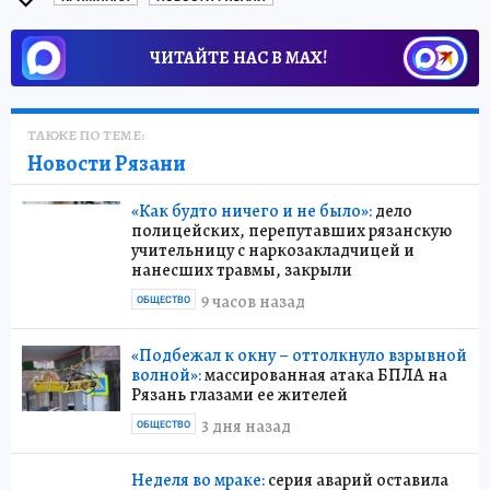
ЧИТАЙТЕ НАС В МАХ!
ТАКЖЕ ПО ТЕМЕ:
Новости Рязани
«Как будто ничего и не было»:
дело
полицейских, перепутавших рязанскую
учительницу с наркозакладчицей и
нанесших травмы, закрыли
9 часов назад
ОБЩЕСТВО
«Подбежал к окну – оттолкнуло взрывной
волной»:
массированная атака БПЛА на
Рязань глазами ее жителей
3 дня назад
ОБЩЕСТВО
Неделя во мраке:
серия аварий оставила