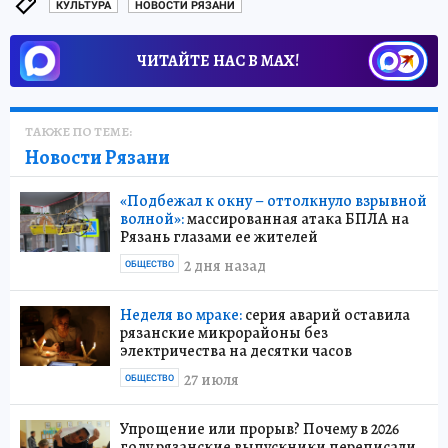
КУЛЬТУРА
НОВОСТИ РЯЗАНИ
ЧИТАЙТЕ НАС В МАХ!
ТАКЖЕ ПО ТЕМЕ:
Новости Рязани
«Подбежал к окну – оттолкнуло взрывной
волной»:
массированная атака БПЛА на
Рязань глазами ее жителей
2 дня назад
ОБЩЕСТВО
Неделя во мраке:
серия аварий оставила
рязанские микрорайоны без
электричества на десятки часов
27 июля
ОБЩЕСТВО
Упрощение или прорыв? Почему в 2026
году рязанские выпускники переписали