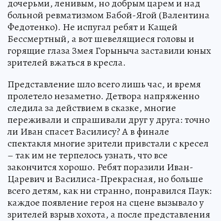
дочерьми, ленивым, но добрым царем и над
больной ревматизмом Бабой-Ягой (Валентина
Федотенко). Не испугал ребят и Кащей
Бессмертный, а вот шевелящиеся головы и
горящие глаза Змея Горыныча заставили юных
зрителей вжаться в кресла.
Представление шло всего лишь час, и время
пролетело незаметно. Детвора напряженно
следила за действием в сказке, многие
переживали и спрашивали друг у друга: точно
ли Иван спасет Василису? А в финале
спектакля многие зрители привстали с кресел
– так им не терпелось узнать, что все
закончится хорошо. Ребят поразили Иван-
Царевич и Василиса-Прекрасная, но больше
всего детям, как ни странно, понравился Паук:
каждое появление героя на сцене вызывало у
зрителей взрыв хохота, а после представления