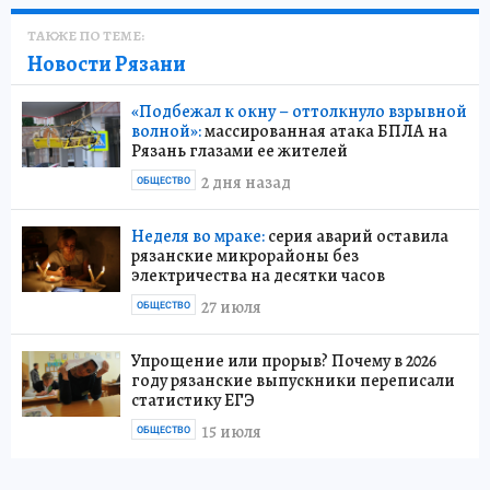
ТАКЖЕ ПО ТЕМЕ:
Новости Рязани
«Подбежал к окну – оттолкнуло взрывной
волной»:
массированная атака БПЛА на
Рязань глазами ее жителей
2 дня назад
ОБЩЕСТВО
Неделя во мраке:
серия аварий оставила
рязанские микрорайоны без
электричества на десятки часов
27 июля
ОБЩЕСТВО
Упрощение или прорыв? Почему в 2026
году рязанские выпускники переписали
статистику ЕГЭ
15 июля
ОБЩЕСТВО