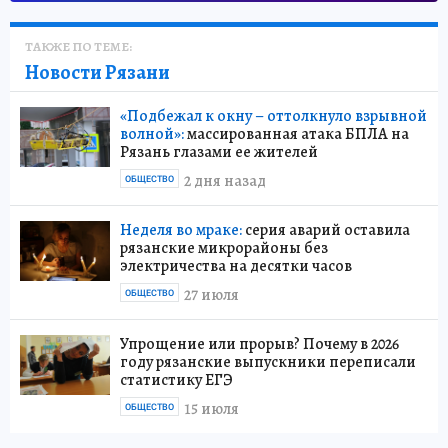
ТАКЖЕ ПО ТЕМЕ:
Новости Рязани
«Подбежал к окну – оттолкнуло взрывной
волной»:
массированная атака БПЛА на
Рязань глазами ее жителей
2 дня назад
ОБЩЕСТВО
Неделя во мраке:
серия аварий оставила
рязанские микрорайоны без
электричества на десятки часов
27 июля
ОБЩЕСТВО
Упрощение или прорыв? Почему в 2026
году рязанские выпускники переписали
статистику ЕГЭ
15 июля
ОБЩЕСТВО