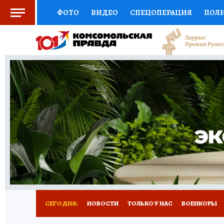
ФОТО
ВИДЕО
СПЕЦОПЕРАЦИЯ
ПОЛ
СОЦПОДДЕРЖКА
НАУКА
СПОРТ
КО
ВЫБОР ЭКСПЕРТОВ
ДОКТОР
ФИНАНС
КНИЖНАЯ ПОЛКА
ПРОГНОЗЫ НА СПОРТ
ПРЕСС-ЦЕНТР
НЕДВИЖИМОСТЬ
ТЕЛЕ
РАДИО КП
РЕКЛАМА
ТЕСТЫ
НОВОЕ 
СЕГОДНЯ:
НОВОСТИ
ТОЛЬКО У НАС
ВОЕНКОРЫ