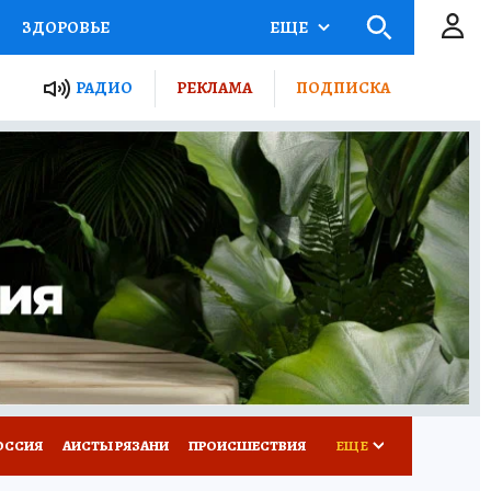
ЗДОРОВЬЕ
ЕЩЕ
ТЫ РОССИИ
РАДИО
РЕКЛАМА
ПОДПИСКА
КРЕТЫ
ПУТЕВОДИТЕЛЬ
 ЖЕЛЕЗА
ТУРИЗМ
Д ПОТРЕБИТЕЛЯ
ВСЕ О КП
ОССИЯ
АИСТЫ РЯЗАНИ
ПРОИСШЕСТВИЯ
ЕЩЕ