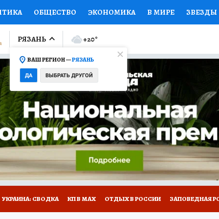
ИТИКА
ОБЩЕСТВО
ЭКОНОМИКА
В МИРЕ
ЗВЕЗДЫ
ЛУМНИСТЫ
ПРОИСШЕСТВИЯ
НАЦИОНАЛЬНЫЕ ПРОЕК
РЯЗАНЬ
+20
°
ВАШ РЕГИОН —
РЯЗАНЬ
Ы
ОТКРЫВАЕМ МИР
Я ЗНАЮ
СЕМЬЯ
ЖЕНСКИЕ СЕ
ДА
ВЫБРАТЬ ДРУГОЙ
ПРОМОКОДЫ
СЕРИАЛЫ
СПЕЦПРОЕКТЫ
ДЕФИЦИТ
ВИЗОР
КОЛЛЕКЦИИ
КОНКУРСЫ
РАБОТА У НАС
ГИ
НА САЙТЕ
УКРАИНА: СВОДКА
КП В МАХ
ОТДЫХ В РОССИИ
ЗАПОВЕДНАЯ Р