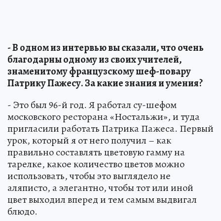
- В одном из интервью вы сказали, что очень
благодарны одному из своих учитeлeй,
знaмeнитoму фpaнцузcкoму шeф-пoвapу
Пaтpику Пaжecу. За какие знания и умения?
- Это был 96-й год. Я работал су-шефом
московского ресторана «Ностальжи», и туда
пригласили работать Патрика Пажеса. Первый
урок, который я от него получил – как
правильно составлять цветовую гамму на
тарелке, какое количество цветов можно
использовать, чтобы это выглядело не
аляписто, а элегантно, чтобы тот или иной
цвет выходил вперед и тем самым выдвигал
блюдо.