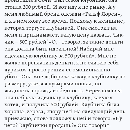
стоила 200 рублей. И вот иду я по рынку. А у
меня любимый бренд одежды «Ральф Лорен»,
и я в нем хожу все время. Подхожу к женщине,
которая торгует клубникой. Она смотрит на
меня и прикидывает, какую цену назвать. Чик-
чик – 500 рублей! «О, - говорю, за такие деньги
она должна быть идеальной! Набирай мне
идеальную клубнику за 500 рублей». Мне не
жалко переплатить деньги, я не считаю себя
дураком, просто решил ее эмоционально
убить. Она мне выбирала каждую клубничку по
размеру, уже вся пузырями пошла, но
жадность порождает бедность. Через полчаса
она набрала идеальную клубнику, какую я
хотел, и получила 500 рублей. Клубника была
хороша, зараза, спору нет! На следующий день
приезжаю, снова подхожу к ней и говорю: «Ну
чего? Клубнички продашь?» Она говорит: