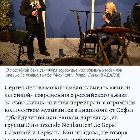
В последний день сентября горожане насладились необычной
музыкой в уютном кафе "Фонтан". Фото: Евгений АВАКОВ
Сергея Летова можно смело называть «живой
легендой» современного российского джаза.
За свою жизнь он успел переиграть с огромным
количеством музыкантов в диапазоне от Софьи
Губайдулиной или Бликсы Баргельда (из
группы Einsturzende Neubauten) до Веры
Сажиной и Германа Виноградова, не говоря
уже про некоторые выступления со своим