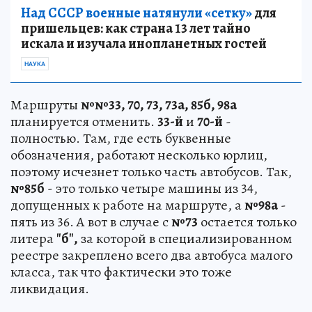
Над СССР военные натянули «сетку»
для
пришельцев: как страна 13 лет тайно
искала и изучала инопланетных гостей
НАУКА
Маршруты
№№33, 70, 73, 73а, 85б, 98а
планируется отменить.
33-й
и
70-й
-
полностью. Там, где есть буквенные
обозначения, работают несколько юрлиц,
поэтому исчезнет только часть автобусов. Так,
№85б
- это только четыре машины из 34,
допущенных к работе на маршруте, а
№98а
-
пять из 36. А вот в случае с
№73
остается только
литера
"б",
за которой в специализированном
реестре закреплено всего два автобуса малого
класса, так что фактически это тоже
ликвидация.