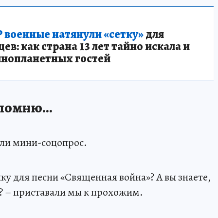
 военные натянули «сетку»
для
в: как страна 13 лет тайно искала и
инопланетных гостей
е помню…
али мини-соцопрос.
ыку для песни «Священная война»? А вы знаете,
? – приставали мы к прохожим.