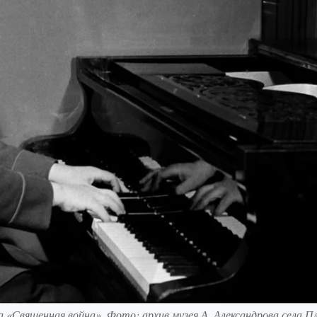
а «Священная война». Фото: архив музея А. Александрова села П