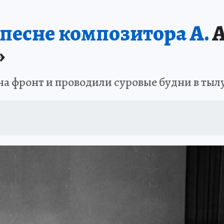
 песне композитора А.
А
»
а фронт и проводили суровые будни в тыл