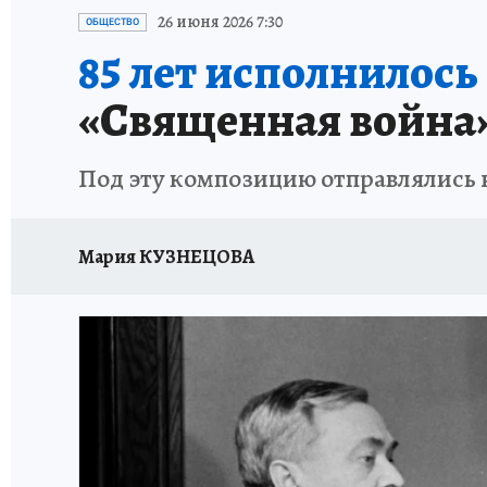
АФИША
ИСПЫТАНО НА СЕБЕ
26 июня 2026 7:30
ОБЩЕСТВО
85 лет исполнилось
«Священная война
Под эту композицию отправлялись н
Мария КУЗНЕЦОВА