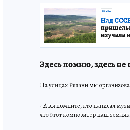
НАУКА
Над СССР
пришельце
изучала 
Здесь помню, здесь н
На улицах Рязани мы организов
- А вы помните, кто написал муз
что этот композитор наш земляк