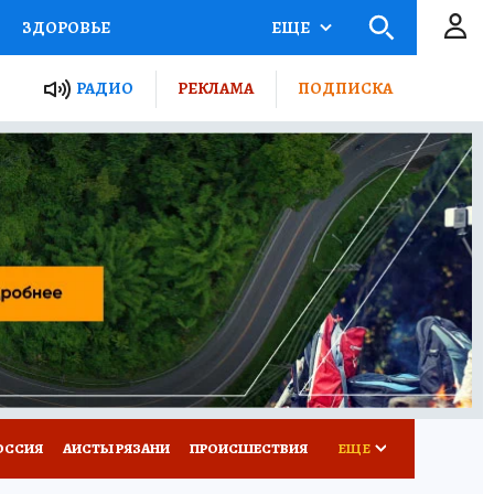
ЗДОРОВЬЕ
ЕЩЕ
ТЫ РОССИИ
РАДИО
РЕКЛАМА
ПОДПИСКА
КРЕТЫ
ПУТЕВОДИТЕЛЬ
 ЖЕЛЕЗА
ТУРИЗМ
Д ПОТРЕБИТЕЛЯ
ВСЕ О КП
ОССИЯ
АИСТЫ РЯЗАНИ
ПРОИСШЕСТВИЯ
ЕЩЕ