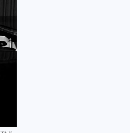
лахино.