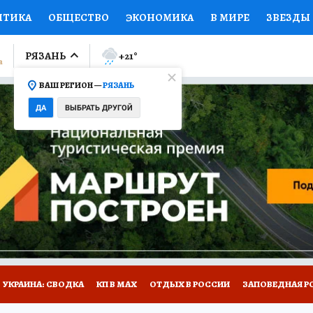
ИТИКА
ОБЩЕСТВО
ЭКОНОМИКА
В МИРЕ
ЗВЕЗДЫ
ЛУМНИСТЫ
ПРОИСШЕСТВИЯ
НАЦИОНАЛЬНЫЕ ПРОЕК
РЯЗАНЬ
+21
°
ВАШ РЕГИОН —
РЯЗАНЬ
Ы
ОТКРЫВАЕМ МИР
Я ЗНАЮ
СЕМЬЯ
ЖЕНСКИЕ СЕ
ДА
ВЫБРАТЬ ДРУГОЙ
ПРОМОКОДЫ
СЕРИАЛЫ
СПЕЦПРОЕКТЫ
ДЕФИЦИТ
ВИЗОР
КОЛЛЕКЦИИ
КОНКУРСЫ
РАБОТА У НАС
ГИ
НА САЙТЕ
УКРАИНА: СВОДКА
КП В МАХ
ОТДЫХ В РОССИИ
ЗАПОВЕДНАЯ Р