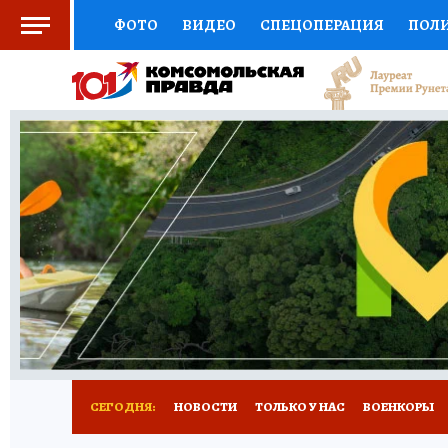
ФОТО
ВИДЕО
СПЕЦОПЕРАЦИЯ
ПОЛ
СОЦПОДДЕРЖКА
НАУКА
СПОРТ
КО
ВЫБОР ЭКСПЕРТОВ
ДОКТОР
ФИНАНС
КНИЖНАЯ ПОЛКА
ПРОГНОЗЫ НА СПОРТ
ПРЕСС-ЦЕНТР
НЕДВИЖИМОСТЬ
ТЕЛЕ
РАДИО КП
РЕКЛАМА
ТЕСТЫ
НОВОЕ 
СЕГОДНЯ:
НОВОСТИ
ТОЛЬКО У НАС
ВОЕНКОРЫ