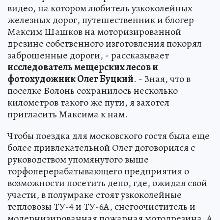
видео, на котором любитель узкоколейных
железных дорог, путешественник и блогер
Максим Шашков на моторизированной
дрезине собственного изготовления покорял
заброшенные дороги, - рассказывает
исследователь мещерских лесов и
фотохудожник Олег Буцкий
. - Зная, что в
поселке Болонь сохранилось несколько
километров такого же пути, я захотел
пригласить Максима к нам.
Чтобы поездка для московского гостя была еще
более привлекательной Олег договорился с
руководством упомянутого выше
торфоперерабатывающего предприятия о
возможности посетить депо, где, ожидая свой
участи, в полумраке стоят узкоколейные
тепловозы ТУ-4 и ТУ-6А, снегоочиститель и
модернизированная пожарная мотодрезина. А