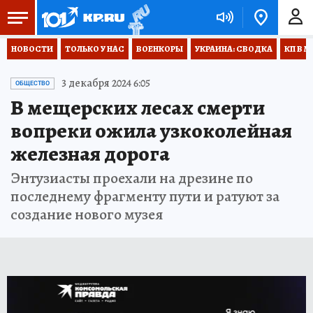
НОВОСТИ
ТОЛЬКО У НАС
ВОЕНКОРЫ
УКРАИНА: СВОДКА
КП В М
3 декабря 2024 6:05
ОБЩЕСТВО
В мещерских лесах смерти
вопреки ожила узкоколейная
железная дорога
Энтузиасты проехали на дрезине по
последнему фрагменту пути и ратуют за
создание нового музея